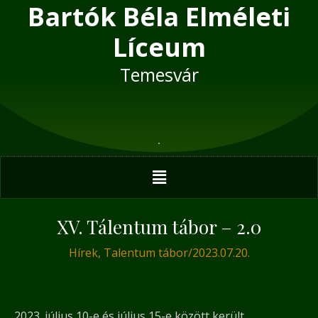
Bartók Béla Elméleti
Skip
Post
to
navigation
Líceum
content
Temesvár
Menu
XV. Tálentum tábor – 2.0
Hírek
,
Talentum tábor
/
2023.07.20.
2023. július 10-e és július 15-e között került