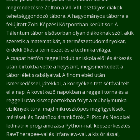
megrendezésre Zolton a VII-VIII. osztályos diákok
tehetséggondozó tábora. A hagyományos táborra a
felújított Zolti Képzési Központban került sor. A
Tálentum tábor elsősorban olyan diákoknak szól, akik
szeretik a matematikát, a természettudományokat,
érdekli őket a természet és a technika világa.
A csapat hétfőn reggel indult az iskola elől és érkezés
után birtokba vette a helyszínt, megismerkedett a
tábori élet szabályaival. A finom ebéd után
ismerkedéssel, játékkal, a környéken tett sétával telt
el a nap. A következő napokban a reggeli torna és a
reggeli után kiscsoportokban folyt a műhelymunka:
vízilények túra, majd mikroszkópos megfigyelések,
mérések és BrainBox áramkörök, Pi Pico és Neopixel
ledmátrix programozása Python-nal, képszerkesztés
RawTherapee-val és Irfanview-val, a kis óriással,