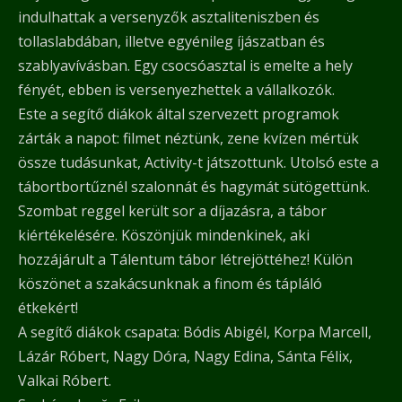
indulhattak a versenyzők asztaliteniszben és
tollaslabdában, illetve egyénileg íjászatban és
szablyavívásban. Egy csocsóasztal is emelte a hely
fényét, ebben is versenyezhettek a vállalkozók.
Este a segítő diákok által szervezett programok
zárták a napot: filmet néztünk, zene kvízen mértük
össze tudásunkat, Activity-t játszottunk. Utolsó este a
tábortbortűznél szalonnát és hagymát sütögettünk.
Szombat reggel került sor a díjazásra, a tábor
kiértékelésére. Köszönjük mindenkinek, aki
hozzájárult a Tálentum tábor létrejöttéhez! Külön
köszönet a szakácsunknak a finom és tápláló
étkekért!
A segítő diákok csapata: Bódis Abigél, Korpa Marcell,
Lázár Róbert, Nagy Dóra, Nagy Edina, Sánta Félix,
Valkai Róbert.