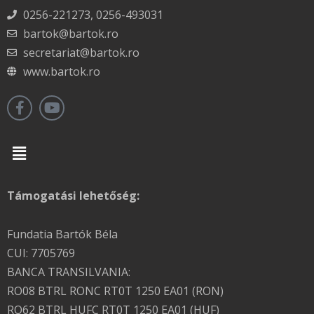
0256-221273, 0256-493031
bartok@bartok.ro
secretariat@bartok.ro
www.bartok.ro
Menu
Támogatási lehetőség:
Fundatia Bartók Béla
CUI: 7705769
BANCA TRANSILVANIA:
RO08 BTRL RONC RT0T 1250 EA01 (RON)
RO62 BTRL HUFC RT0T 1250 EA01 (HUF)