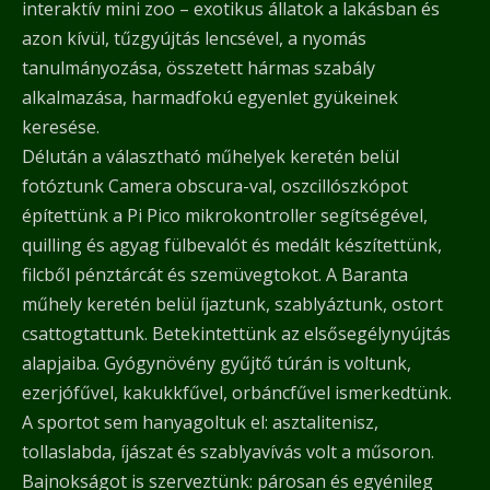
interaktív mini zoo – exotikus állatok a lakásban és
azon kívül, tűzgyújtás lencsével, a nyomás
tanulmányozása, összetett hármas szabály
alkalmazása, harmadfokú egyenlet gyükeinek
keresése.
Délután a választható műhelyek keretén belül
fotóztunk Camera obscura-val, oszcillószkópot
építettünk a Pi Pico mikrokontroller segítségével,
quilling és agyag fülbevalót és medált készítettünk,
filcből pénztárcát és szemüvegtokot. A Baranta
műhely keretén belül íjaztunk, szablyáztunk, ostort
csattogtattunk. Betekintettünk az elsősegélynyújtás
alapjaiba. Gyógynövény gyűjtő túrán is voltunk,
ezerjófűvel, kakukkfűvel, orbáncfűvel ismerkedtünk.
A sportot sem hanyagoltuk el: asztalitenisz,
tollaslabda, íjászat és szablyavívás volt a műsoron.
Bajnokságot is szerveztünk: párosan és egyénileg