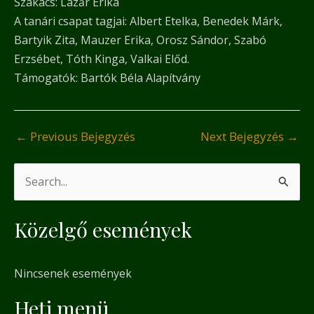
Szakács: Lazăr Erika
A tanári csapat tagjai: Albert Etelka, Benedek Márk,
Bartyik Zita, Mauzer Erika, Orosz Sándor, Szabó
Erzsébet, Tóth Kinga, Valkai Előd.
Támogatók: Bartók Béla Alapítvány
←
Previous Bejegyzés
Next Bejegyzés
→
S
e
Közelgő események
a
r
Nincsenek események
c
h
Heti menü