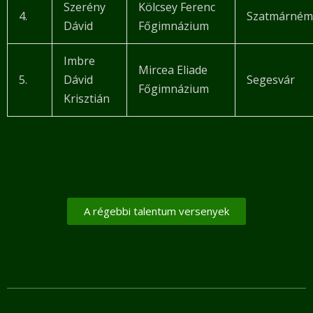
Szerény
Kölcsey Ferenc
4.
Szatmárném
Dávid
Főgimnázium
Imbre
Mircea Eliade
5.
Dávid
Segesvár
Főgimnázium
Krisztián
A régebbi talentum versenyek