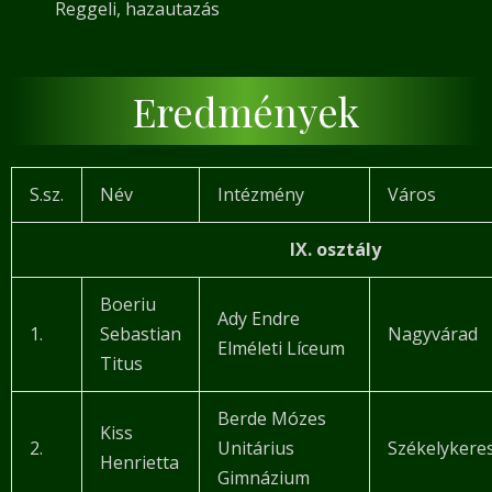
Reggeli, hazautazás
Eredmények
S.sz.
Név
Intézmény
Város
IX. osztály
Boeriu
Ady Endre
1.
Sebastian
Nagyvárad
Elméleti Líceum
Titus
Berde Mózes
Kiss
2.
Unitárius
Székelykere
Henrietta
Gimnázium