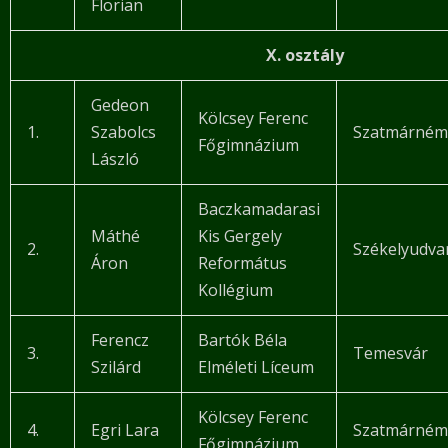
Florian
X. osztály
Gedeon
Kölcsey Ferenc
1.
Szabolcs
Szatmárném
Főgimnázium
László
Baczkamadarasi
Máthé
Kis Gergely
2.
Székelyudva
Áron
Református
Kollégium
Ferencz
Bartók Béla
3.
Temesvár
Szilárd
Elméleti Líceum
Kölcsey Ferenc
4.
Egri Lara
Szatmárném
Főgimnázium