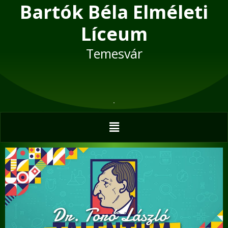
Bartók Béla Elméleti
Skip
to
Líceum
content
Temesvár
Menu