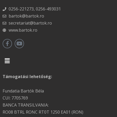
0256-221273, 0256-493031
bartok@bartok.ro
secretariat@bartok.ro
www.bartok.ro
Menu
Támogatási lehetőség:
Fundatia Bartók Béla
CUI: 7705769
BANCA TRANSILVANIA:
RO08 BTRL RONC RT0T 1250 EA01 (RON)