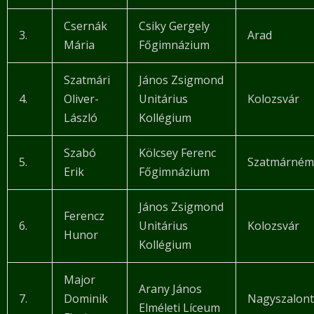
Csernák
Csiky Gergely
3.
Arad
Mária
Főgimnázium
Szatmári
János Zsigmond
4.
Oliver-
Unitárius
Kolozsvár
László
Kollégium
Szabó
Kölcsey Ferenc
5.
Szatmárném
Erik
Főgimnázium
János Zsigmond
Ferencz
6.
Unitárius
Kolozsvár
Hunor
Kollégium
Major
Arany János
7.
Dominik
Nagyszalon
Elméleti Líceum