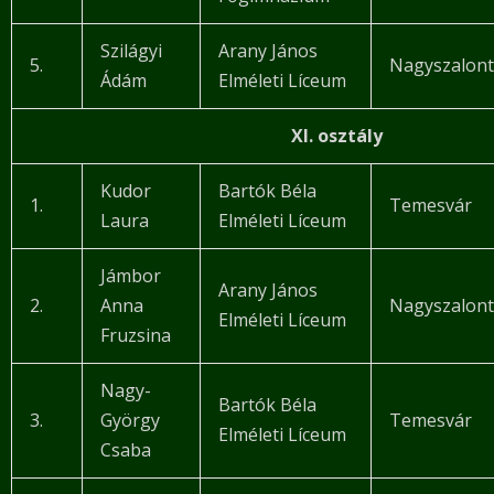
Szilágyi
Arany János
5.
Nagyszalon
Ádám
Elméleti Líceum
XI. osztály
Kudor
Bartók Béla
1.
Temesvár
Laura
Elméleti Líceum
Jámbor
Arany János
2.
Anna
Nagyszalon
Elméleti Líceum
Fruzsina
Nagy-
Bartók Béla
3.
György
Temesvár
Elméleti Líceum
Csaba