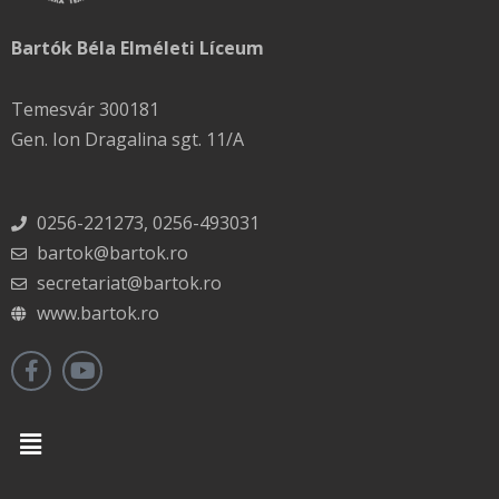
Bartók Béla Elméleti Líceum
Temesvár 300181
Gen. Ion Dragalina sgt. 11/A
0256-221273, 0256-493031
bartok@bartok.ro
secretariat@bartok.ro
www.bartok.ro
Menu