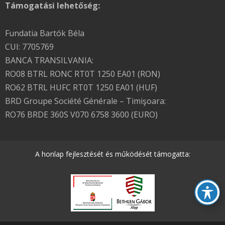
Támogatási lehetőség:
Fundatia Bartók Béla
CUI: 7705769
BANCA TRANSILVANIA:
RO08 BTRL RONC RT0T 1250 EA01 (RON)
RO62 BTRL HUFC RT0T 1250 EA01 (HUF)
BRD Groupe Société Générale – Timişoara:
RO76 BRDE 360S V070 6758 3600 (EURO)
A honlap fejlesztését és működését támogatta: