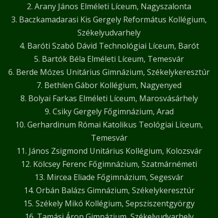
2. Arany János Elméleti Líceum, Nagyszalonta
3. Baczkamadarasi Kis Gergely Református Kollégium,
Székelyudvarhely
4. Baróti Szabó Dávid Technológiai Líceum, Barót
5. Bartók Béla Elméleti Líceum, Temesvár
6. Berde Mózes Unitárius Gimnázium, Székelykeresztúr
7. Bethlen Gábor Kollégium, Nagyenyed
8. Bolyai Farkas Elméleti Líceum, Marosvásárhely
9. Csiky Gergely Főgimnázium, Arad
10. Gerhardinum Római Katolikus Teológiai Líceum,
Temesvár
11. János Zsigmond Unitárius Kollégium, Kolozsvár
12. Kölcsey Ferenc Főgimnázium, Szatmárnémeti
13. Mircea Eliade Főgimnázium, Segesvár
14. Orbán Balázs Gimnázium, Székelykeresztúr
15. Székely Mikó Kollégium, Sepsziszentgyörgy
16. Tamási Áron Gimnázium, Székelyudvarhely