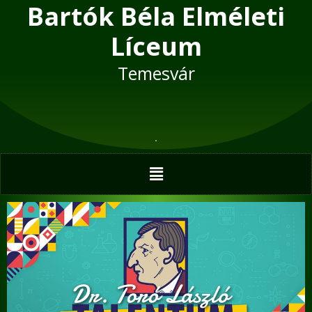
Bartók Béla Elméleti
Skip
to
Líceum
content
Temesvár
Menu