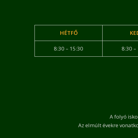
HÉTFŐ
KE
8:30 – 15:30
8:30 –
A folyó isk
Az elmúlt évekre vonatko