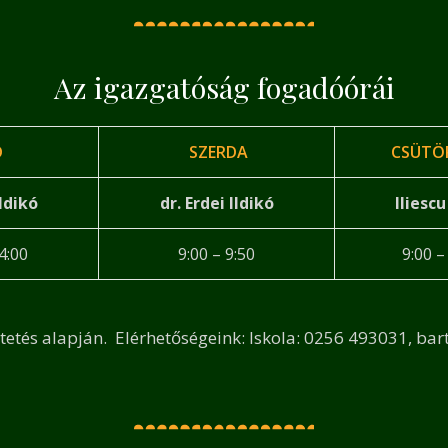
Az igazgatóság fogadóórái
D
SZERDA
CSÜTÖ
Ildikó
dr. Erdei Ildikó
Iliescu
4:00
9:00 – 9:50
9:00 –
tetés alapján. Elérhetőségeink: Iskola: 0256 493031, ba