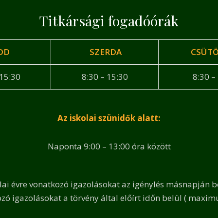
Titkársági fogadóórák
DD
SZERDA
CSÜT
 15:30
8:30 – 15:30
8:30 –
Az iskolai szünidők alatt:
Naponta 9:00 – 13:00 óra között
olai évre vonatkozó igazolásokat az igénylés másnapján bo
zó igazolásokat a törvény által előírt időn belül ( maxim