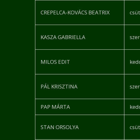
CREPELCA-KOVÁCS BEATRIX
csü
KASZA GABRIELLA
sze
MILOS EDIT
ked
PÁL KRISZTINA
sze
PAP MÁRTA
ked
STAN ORSOLYA
csü