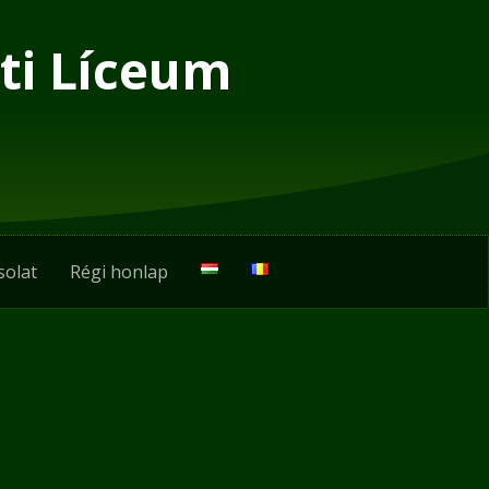
ti Líceum
solat
Régi honlap