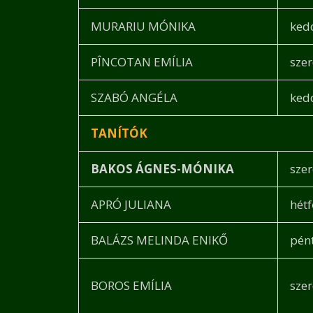
MURARIU MÓNIKA
ked
PÎNCOTAN EMÍLIA
sze
SZABÓ ANGÉLA
ked
TANÍTÓK
BAKOS ÁGNES-MÓNIKA
sze
APRÓ JULIANA
hétf
BALÁZS MELINDA ENIKŐ
pén
BOROS EMÍLIA
sze