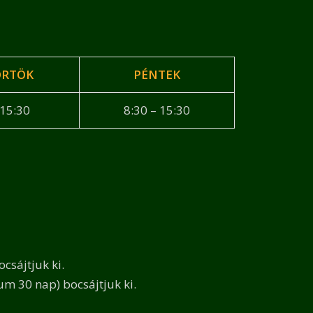
ÖRTÖK
PÉNTEK
 15:30
8:30 – 15:30
csájtjuk ki.
um 30 nap) bocsájtjuk ki.