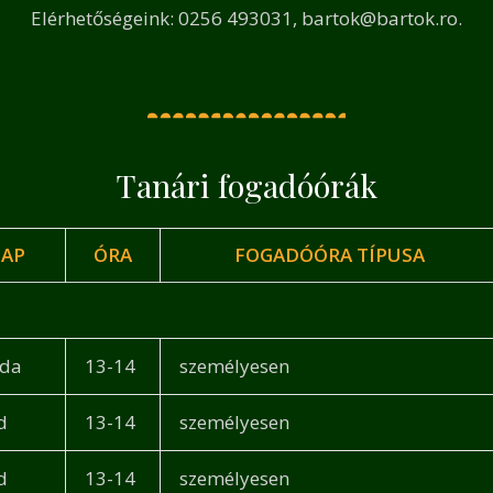
Elérhetőségeink: 0256 493031, bartok@bartok.ro.
Tanári fogadóórák
AP
ÓRA
FOGADÓÓRA TÍPUSA
rda
13-14
személyesen
d
13-14
személyesen
d
13-14
személyesen