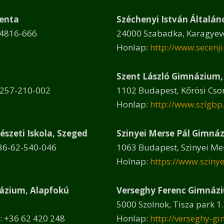
enta
Széchenyi István Általán
024816-666
24000 Szabadka, Karagyevói
Honlap:
http://www.secenj
Szent László Gimnázium,
-0257-210-002
1102 Budapest, Kőrösi Csom
Honlap:
http://www.szlgbp.
észeti Iskola, Szeged
Szinyei Merse Pál Gimná
0036-62-540-046
1063 Budapest, Szinyei Mers
Holnap:
https://www.sziny
názium, Alapfokú
Verseghy Ferenc Gimnázi
5000 Szolnok, Tisza park 1.
.: +36 62 420 248
Honlap:
http://verseghy-g