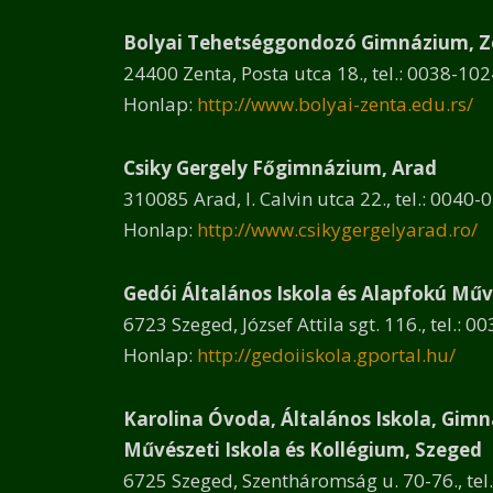
Bolyai Tehetséggondozó Gimnázium, Z
24400 Zenta, Posta utca 18., tel.: 0038-1
Honlap:
http://www.bolyai-zenta.edu.rs/
Csiky Gergely Főgimnázium, Arad
310085 Arad, I. Calvin utca 22., tel.: 0040
Honlap:
http://www.csikygergelyarad.ro/
Gedói Általános Iskola és Alapfokú Műv
6723 Szeged, József Attila sgt. 116., tel.: 
Honlap:
http://gedoiiskola.gportal.hu/
Karolina Óvoda, Általános Iskola, Gim
Művészeti Iskola és Kollégium, Szeged
6725 Szeged, Szentháromság u. 70-76., tel