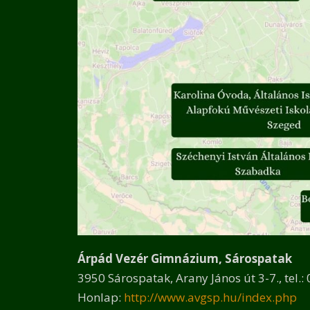
Árpád Vezér Gimnázium, Sárospatak
3950 Sárospatak, Arany János út 3-7., tel.
Honlap:
http://www.avgsp.hu/index.php