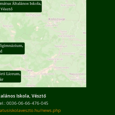
alános Iskola, Vés
ztő
 tel.: 0036-06-66-476-045
atusiskolaveszto.hu/news.php