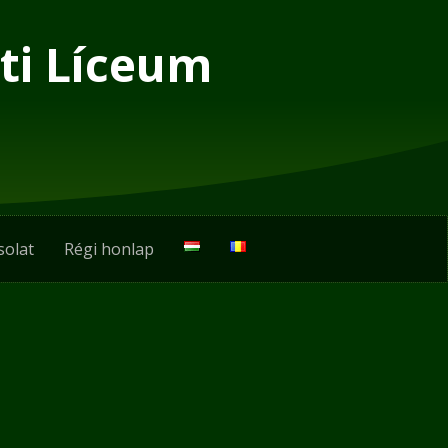
ti Líceum
solat
Régi honlap