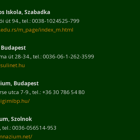
os Iskola, Szabadka
 út 94., tel.: 0038-1024525-799
i.edu.rs/m_page/index_m.html
 Budapest
a út 28-34., tel.: 0036-06-1-262-3599
sulinet.hu
zium, Budapest
e utca 7-9., tel.: +36 30 786 54 80
eigimibp.hu/
um, Szolnok
, tel.: 0036-056514-953
imnazium.net/