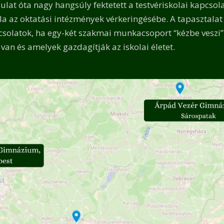
ulat óta nagy hangsúly fektetett a testvériskolai kapcsol
ola az oktatási intézmények vérkeringésébe. A tapasztala
solatok, ha egy-két szakmai munkacsoport “kézbe veszi”
van és amelyek gazdagítják az iskolai életet.