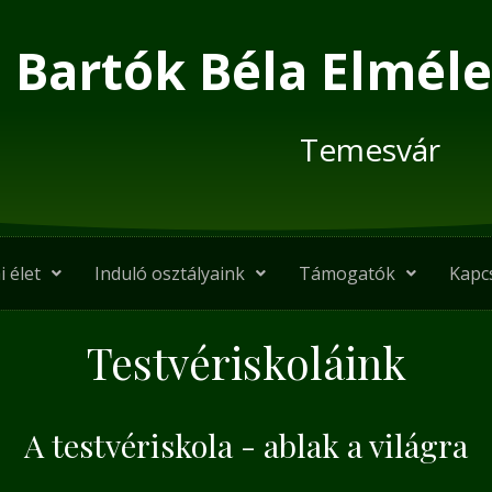
Bartók Béla Elméle
Temesvár
i élet
Induló osztályaink
Támogatók
Kapc
Testvériskoláink
A testvériskola - ablak a világra