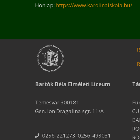
Honlap:
https://www.karolinaiskola.hu/
R
R
Bartók Béla Elméleti Líceum
Tá
Temesvár 300181
Fu
Gen. Ion Dragalina sgt. 11/A
CU
BA
RO
0256-221273, 0256-493031
RO