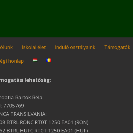
ólunk
Iskolai élet
Induló osztályaink
Támogatók
égi honlap
mogatási lehetőség:
ndatia Bartók Béla
I: 7705769
NCA TRANSILVANIA:
08 BTRL RONC RT0T 1250 EA01 (RON)
62 BTRL HUFC RT0T 1250 EA01 (HUF)