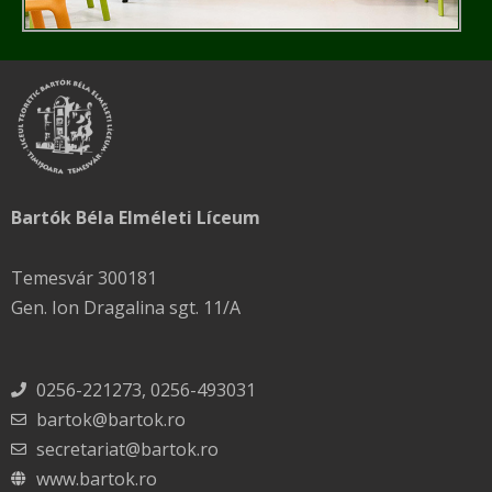
Bartók Béla Elméleti Líceum
Temesvár 300181
Gen. Ion Dragalina sgt. 11/A
0256-221273, 0256-493031
bartok@bartok.ro
secretariat@bartok.ro
www.bartok.ro