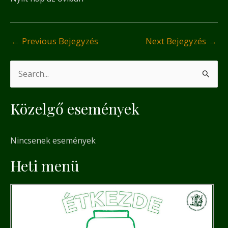
←
Previous Bejegyzés
Next Bejegyzés
→
S
e
Közelgő események
a
r
Nincsenek események
c
h
Heti menü
f
o
r
: