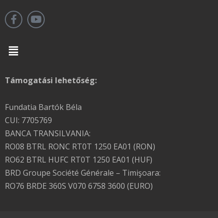
Menu
Támogatási lehetőség:
Fundatia Bartók Béla
CUI: 7705769
BANCA TRANSILVANIA:
RO08 BTRL RONC RT0T 1250 EA01 (RON)
RO62 BTRL HUFC RT0T 1250 EA01 (HUF)
BRD Groupe Société Générale – Timişoara:
RO76 BRDE 360S V070 6758 3600 (EURO)