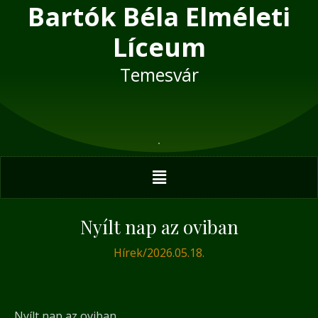
Bartók Béla Elméleti
Skip
Post
to
navigation
Líceum
content
Temesvár
Menu
Nyílt nap az oviban
Hírek
/
2026.05.18.
Nyílt nap az oviban