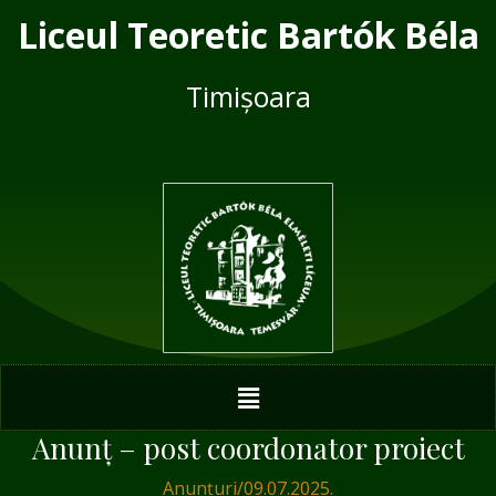
Skip
Post
Liceul Teoretic Bartók Béla
to
navigation
content
Timișoara
Menu
Anunț – post coordonator proiect
Anunțuri
/
09.07.2025.