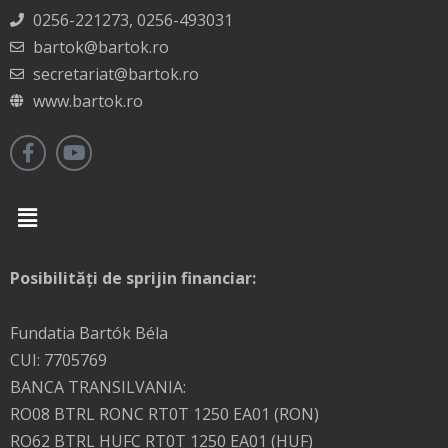
0256-221273, 0256-493031
bartok@bartok.ro
secretariat@bartok.ro
www.bartok.ro
Menu
Posibilități de sprijin financiar:
Fundatia Bartók Béla
CUI: 7705769
BANCA TRANSILVANIA:
RO08 BTRL RONC RT0T 1250 EA01 (RON)
RO62 BTRL HUFC RT0T 1250 EA01 (HUF)