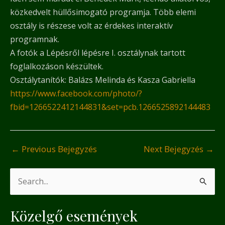
közkedvelt hüllősimogató programja. Több elemi
osztály is részese volt az érdekes interaktív
programnak.
A fotók a Lépésről lépésre I. osztálynak tartott
foglalkozáson készültek.
Osztálytanítók: Balázs Melinda és Kasza Gabriella
https://www.facebook.com/photo/?
fbid=1266522412144831&set=pcb.1266525892144483
←
Previous Bejegyzés
Next Bejegyzés
→
S
e
Közelgő események
a