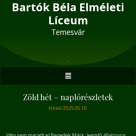
Bartók Béla Elméleti
Skip
Post
to
navigation
Líceum
content
Temesvár
Menu
Zöld hét – naplórészletek
Hírek
/
2025.05.10.
Idén sem maradt el Benedek Márk, leendő állatorvos,