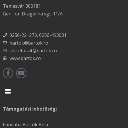
Temesvár 300181
Gen. Ion Dragalina sgt. 11/A
0256-221273, 0256-493031
bartok@bartok.ro
secretariat@bartok.ro
www.bartok.ro
Menu
Támogatási lehetőség:
Fundatia Bartók Béla