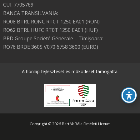
CUI: 7705769
BANCA TRANSILVANIA:
RO08 BTRL RONC RT0T 1250 EA01 (RON)
RO62 BTRL HUFC RT0T 1250 EA01 (HUF)
BRD Groupe Société Générale – Timişoara:
RO76 BRDE 360S V070 6758 3600 (EURO)
A honlap fejlesztését és működését támogatta:
Copyright © 2026 Bartók Béla Elméleti Líceum