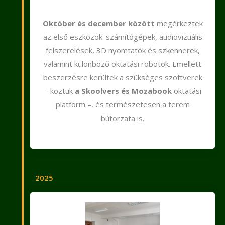
Október és december között
megérkeztek
az első eszközök: számítógépek, audiovizuális
felszerelések, 3D nyomtatók és szkennerek,
valamint különböző oktatási robotok. Emellett
beszerzésre kerültek a szükséges szoftverek
– köztük
a Skoolvers és Mozabook
oktatási
platform –, és természetesen a terem
bútorzata is.
2025