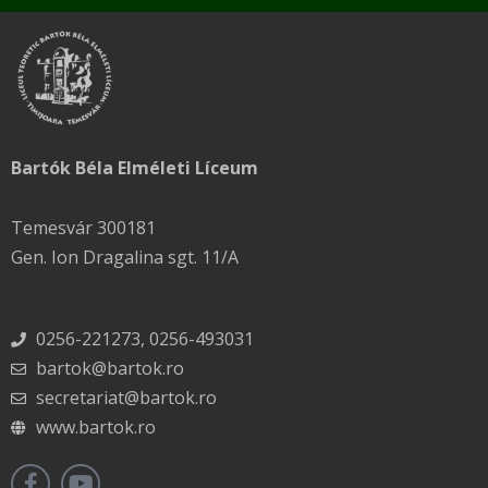
Bartók Béla Elméleti Líceum
Temesvár 300181
Gen. Ion Dragalina sgt. 11/A
0256-221273, 0256-493031
bartok@bartok.ro
secretariat@bartok.ro
www.bartok.ro