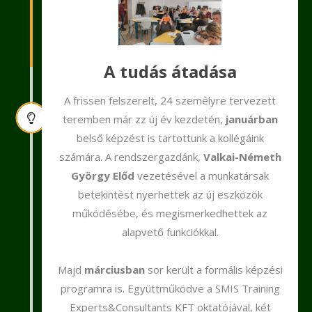
A tudás átadása
A frissen felszerelt, 24 személyre tervezett
teremben már zz új év kezdetén,
januárban
belső képzést is tartottunk a kollégáink
számára. A rendszergazdánk,
Valkai-Németh
György Előd
vezetésével a munkatársak
betekintést nyerhettek az új eszközök
működésébe, és megismerkedhettek az
alapvető funkciókkal.
Majd
márciusban
sor került a formális képzési
programra is. Együttműködve a SMIS Training
Experts&Consultants KFT oktatójával, két