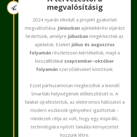
megvalósításig
2024 nyarán elindult a projekt gyakorlati
megvalósítása.
Júniusban
ajánlatkérési eljárást
hirdettünk, amelyre
júliusban
megérkeztek az
ajánlatok. Ezeket
július és augusztus
folyamán
részletesen kiértékeltük, majd a
beszállítókkal
szeptember–október
folyamán
szerződéseket kötöttünk.
Ezzel párhuzamosan megkezdtük a leendő
Smartlab helyiségének előkészítését is. A
falakat újrafestettük, az elektromos hálózatot a
modern eszközök igényeihez igazítottuk –
mindezek célja az volt, hogy egy inspiráló,
technológiára nyitott tanulási környezetet
hozzunk létre.