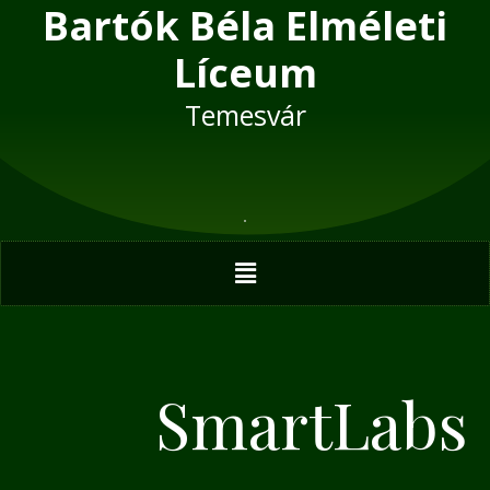
Bartók Béla Elméleti
Skip
to
Líceum
content
Temesvár
Menu
SmartLabs