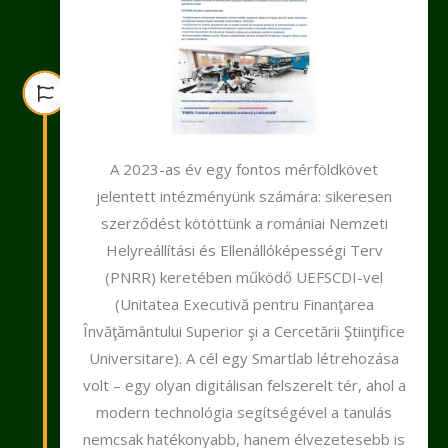
A 2023-as év egy fontos mérföldkövet
jelentett intézményünk számára: sikeresen
szerződést kötöttünk a romániai Nemzeti
Helyreállítási és Ellenállóképességi Terv
(PNRR) keretében működő UEFSCDI-vel
(Unitatea Executivă pentru Finanţarea
Învăţământului Superior şi a Cercetării Ştiinţifice
Universitare). A cél egy Smartlab létrehozása
volt – egy olyan digitálisan felszerelt tér, ahol a
modern technológia segítségével a tanulás
nemcsak hatékonyabb, hanem élvezetesebb is