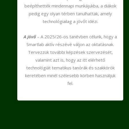
beépíthették mindennapi munkájukba, a diákok
pedig egy olyan térben tanulhattak, amely
technológiailag a jövőt idézi.
A jövő
– A 2025/26-os tanévben célunk, hogy a
Smartlab aktív részévé váljon az oktatásnak.
Tervezzük további képzések szervezését,
valamint azt is, hogy az itt elérhető
technológiát tematikus tanórák és szakkörök
keretében minél szélesebb körben használjuk
fel.