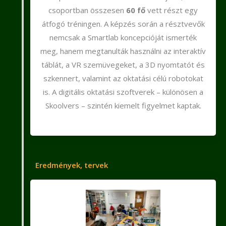
csoportban összesen
60 fő
vett részt egy
átfogó tréningen. A képzés során a résztvevők
nemcsak a Smartlab koncepcióját ismerték
meg, hanem megtanulták használni az interaktív
táblát, a VR szemüvegeket, a 3D nyomtatót és
szkennert, valamint az oktatási célú robotokat
is. A digitális oktatási szoftverek – különösen a
Skoolvers – szintén kiemelt figyelmet kaptak.
Eredmények, tervek