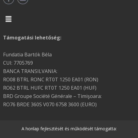
Menu
Támogatási lehetőség:
Fundatia Bartók Béla
CUI: 7705769
BANCA TRANSILVANIA:
RO08 BTRL RONC RT0T 1250 EA01 (RON)
RO62 BTRL HUFC RT0T 1250 EA01 (HUF)
BRD Groupe Société Générale – Timişoara:
RO76 BRDE 360S V070 6758 3600 (EURO)
A honlap fejlesztését és működését támogatta: