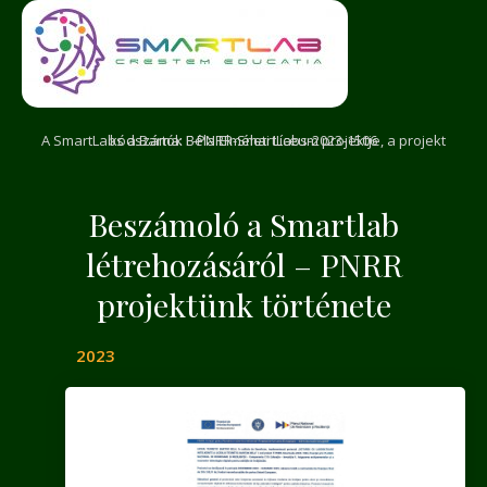
A SmartLabs a Bartók Béla Elméleti Líceum projektje, a projekt kódszáma: F-PNRR-SmartLabs-2023-1506
Beszámoló a Smartlab
létrehozásáról – PNRR
projektünk története
2023