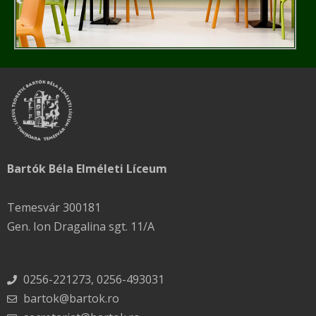
Bartók Béla Elméleti Líceum
Temesvár 300181
Gen. Ion Dragalina sgt. 11/A
0256-221273, 0256-493031
bartok@bartok.ro