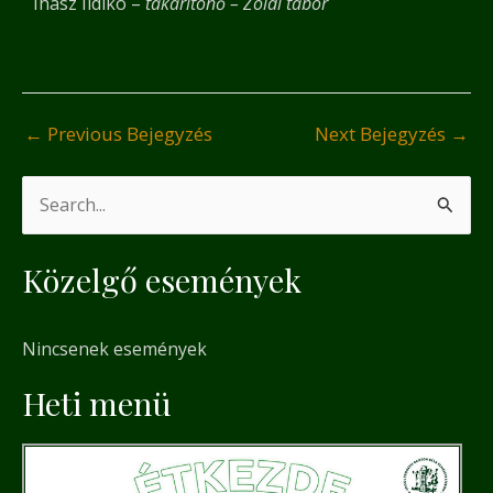
Ihász Ildikó –
takarítónő – Zoldi tábor
←
Previous Bejegyzés
Next Bejegyzés
→
S
e
Közelgő események
a
r
Nincsenek események
c
h
Heti menü
f
o
r