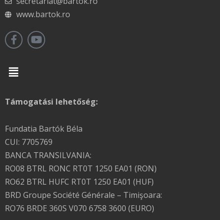
secretariat@bartok.ro
www.bartok.ro
Menu
Támogatási lehetőség:
Fundatia Bartók Béla
CUI: 7705769
BANCA TRANSILVANIA:
RO08 BTRL RONC RT0T 1250 EA01 (RON)
RO62 BTRL HUFC RT0T 1250 EA01 (HUF)
BRD Groupe Société Générale – Timişoara:
RO76 BRDE 360S V070 6758 3600 (EURO)