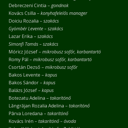
Debreczeni Cintia –
gondnok
Kovács Csilla –
konyhafelelős manager
Doiciu Rozalia –
szakács
Gyömbér Levente – szakács
Lazar Erika –
szakács
Simonfi Tamás – szakács
Móricz József –
mikrobusz sofőr, karbantartó
Romy Pál –
mikrobusz sofőr, karbantartó
Csortán Dezső –
mikrobusz sofőr
Bakos Levente –
kapus
Bakos Sándor –
kapus
Balázs József –
kapus
Botezatu Adelina –
takarítónő
Lăngrăjan Rozalia Adelina –
takarítónő
Pârva Loredana –
takarítónő
Kovács Irén –
takarítónő – óvoda