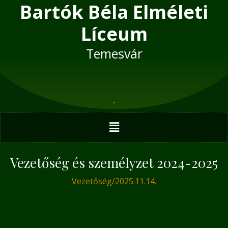
Bartók Béla Elméleti
Skip
Post
to
navigation
Líceum
content
Temesvár
Menu
Vezetőség és személyzet 2024-2025
Vezetőség
/
2025.11.14.