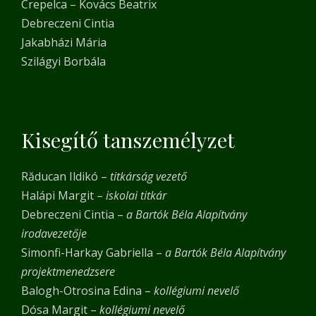
Crepelca – Kovács Beatrix
Debreczeni Cintia
Jakabházi Mária
Szilágyi Borbála
Kisegítő tanszemélyzet
Răducan Ildikó –
titkárság vezető
Halápi Margit –
iskolai titkár
Debreczeni Cintia –
a Bartók Béla Alapítvány
irodavezetője
Simonfi-Harkay Gabriella –
a Bartók Béla Alapítvány
projektmenedzsere
Balogh-Otrosina Edina –
kollégiumi nevelő
Dósa Margit –
kollégiumi nevelő