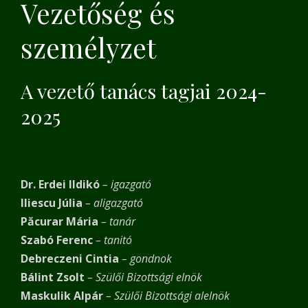
Vezetőség és
személyzet
A vezető tanács tagjai 2024-
2025
Dr. Erdei Ildikó
– igazgató
Iliescu Júlia
– aligazgató
Păcurar Mária
– tanár
Szabó Ferenc
– tanitó
Debreczeni Cintia
– gondnok
Bálint Zsolt
– Szülői Bizottsági elnök
Maskulik Alpár
– Szülői Bizottsági alelnök