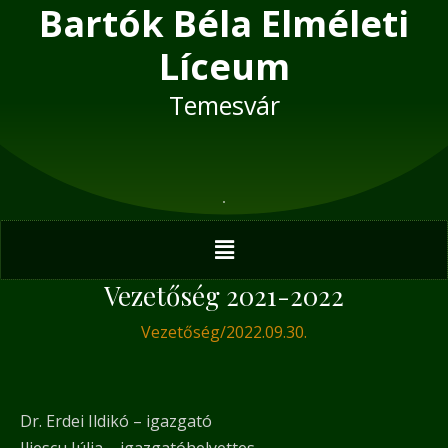
Bartók Béla Elméleti
Skip
Post
to
navigation
Líceum
content
Temesvár
Menu
Vezetőség 2021-2022
Vezetőség
/
2022.09.30.
Dr. Erdei Ildikó – igazgató