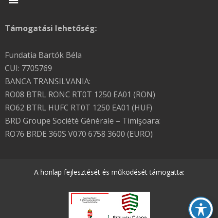
Támogatási lehetőség:
Fundatia Bartók Béla
CUI: 7705769
BANCA TRANSILVANIA:
RO08 BTRL RONC RT0T 1250 EA01 (RON)
RO62 BTRL HUFC RT0T 1250 EA01 (HUF)
BRD Groupe Société Générale – Timişoara:
RO76 BRDE 360S V070 6758 3600 (EURO)
A honlap fejlesztését és működését támogatta: