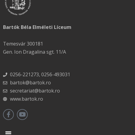
Bartók Béla Elméleti Líceum
Temesvár 300181
Gen. Ion Dragalina sgt. 11/A
0256-221273, 0256-493031
bartok@bartok.ro
secretariat@bartok.ro
www.bartok.ro
Menu