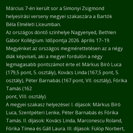
Március 7-én került sor a Simonyi Zsigmond
helyesírási verseny megyei szakaszára a Bartók
Béla Elméleti Líceumban.
Az országos döntő színhelye Nagyenyed, Bethlen
Gábor Kollégium. Időpontja 2026. április 17–19.
Megyénket az országos megmérettetésen az a négy
diák képviseli, aki a megyei fordulón a négy
legmagasabb pontszámot érte el: Márkus Bíró Luca
(179,5 pont, 5. osztály), Kovács Linda (167,5 pont, 5.
osztály), Péter Barnabás (167 pont, VII. osztály), Fórika
Tamás (162
pont, VIII. osztály).
A megyei szakasz helyezései: I. díjasok: Márkus Bíró
Luca, Szentpéteri Lenke, Péter Barnabás és Fórika
Tamás. II. díjasok: Kovács Linda, Marconescu Roland,
Fórika Tímea és Gáll Laura. III. díjasok: Fülöp Norbert,