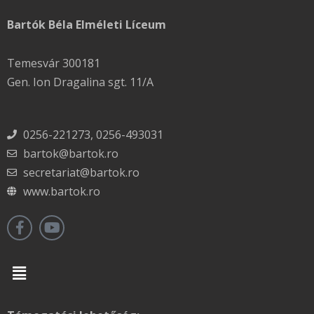
Bartók Béla Elméleti Líceum
Temesvár 300181
Gen. Ion Dragalina sgt. 11/A
0256-221273, 0256-493031
bartok@bartok.ro
secretariat@bartok.ro
www.bartok.ro
Menu