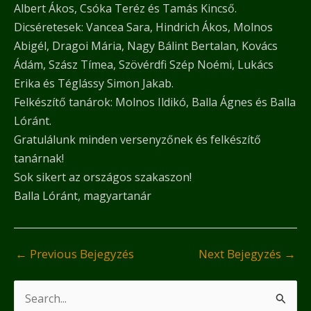
Albert Ákos, Csóka Teréz és Tamás Kincső.
Dicséretesek: Vancea Sara, Hindrich Ákos, Molnos
Abigél, Dragoi Mária, Nagy Bálint Bertalan, Kovács
Ádám, Szász Tímea, Szövérdfi Szép Noémi, Lukács
Erika és Téglássy Simon Jakab.
Felkészítő tanárok: Molnos Ildikó, Balla Ágnes és Balla
Lóránt.
Gratulálunk minden versenyzőnek és felkészítő
tanárnak!
Sok sikert az országos szakaszon!
Balla Lóránt, magyartanár
←
Previous Bejegyzés
Next Bejegyzés
→
S