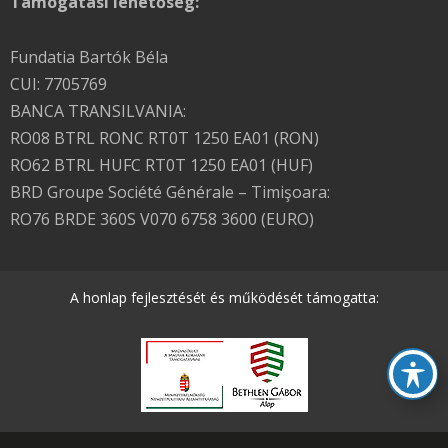
Támogatási lehetőség:
Fundatia Bartók Béla
CUI: 7705769
BANCA TRANSILVANIA:
RO08 BTRL RONC RT0T 1250 EA01 (RON)
RO62 BTRL HUFC RT0T 1250 EA01 (HUF)
BRD Groupe Société Générale – Timişoara:
RO76 BRDE 360S V070 6758 3600 (EURO)
A honlap fejlesztését és működését támogatta: