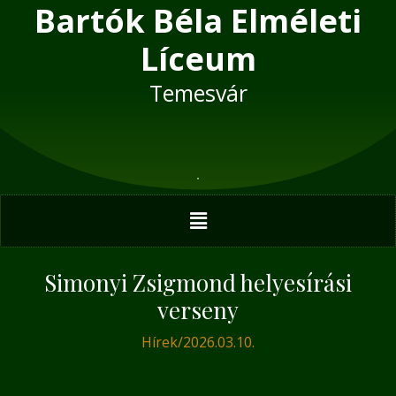
Bartók Béla Elméleti
Skip
Post
to
navigation
Líceum
content
Temesvár
Menu
Simonyi Zsigmond helyesírási
verseny
Hírek
/
2026.03.10.