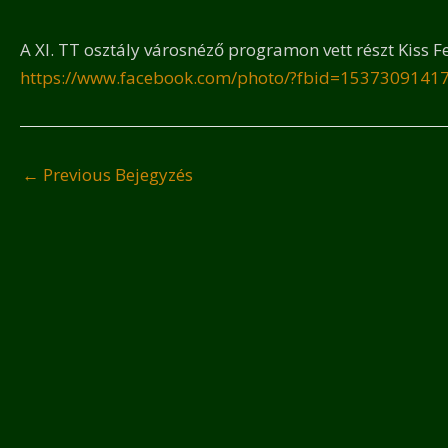
A XI. TT osztály városnéző programon vett részt Kiss Fe
https://www.facebook.com/photo/?fbid=153730914
←
Previous Bejegyzés