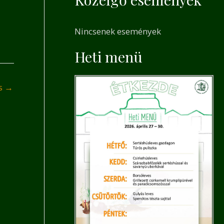
a
r
Nincsenek események
c
h
Heti menü
f
o
és
→
r
: