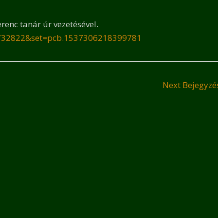
renc tanár úr vezetésével.
1732822&set=pcb.1537306218399781
Next Bejegyz