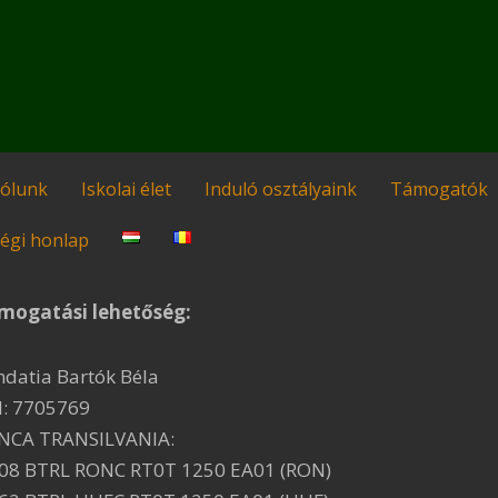
ólunk
Iskolai élet
Induló osztályaink
Támogatók
égi honlap
mogatási lehetőség:
ndatia Bartók Béla
I: 7705769
NCA TRANSILVANIA:
08 BTRL RONC RT0T 1250 EA01 (RON)