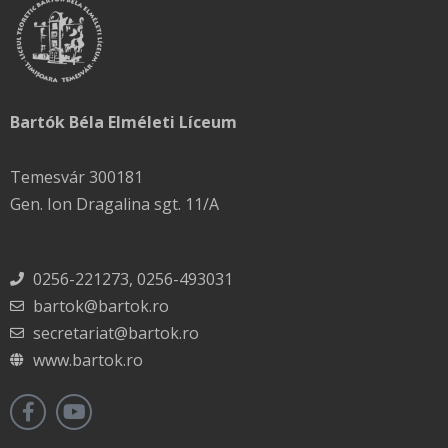
Bartók Béla Elméleti Líceum
Temesvár 300181
Gen. Ion Dragalina sgt. 11/A
0256-221273, 0256-493031
bartok@bartok.ro
secretariat@bartok.ro
www.bartok.ro