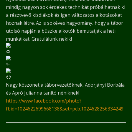
mindig nagyon sok érdekes technikát próbálhatnak ki
a résztvevő kisdiákok és igen változatos alkotásokat
hoznak létre. Az is sokéves hagyomány, hogy a tábor
utolsó napján a büszke alkotók bemutatják a heti
munkáikat. Gratulálunk nekik!
Nagy köszönet a táborvezetőknek, Adorjányi Borbála
és Apró Julianna tanító néniknek!
https://www.facebook.com/photo?
fbid=1024622699668138&set=pcb.1024628256334249