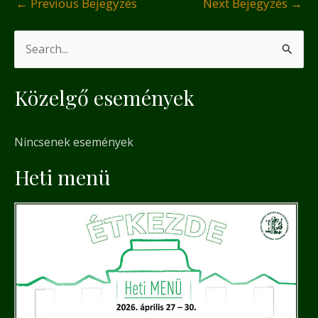
←
Previous Bejegyzés
Next Bejegyzés
→
S
e
Közelgő események
a
r
Nincsenek események
c
h
Heti menü
f
o
r
: