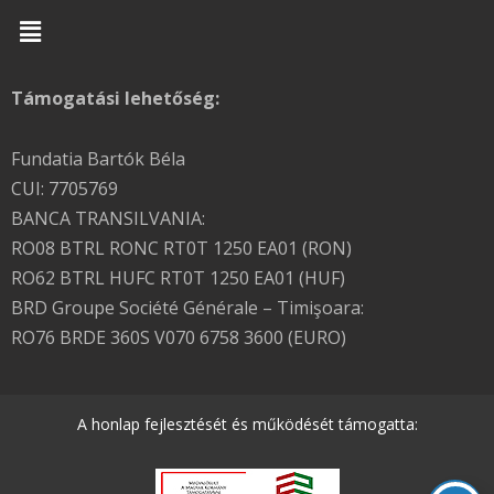
Menu
Támogatási lehetőség:
Fundatia Bartók Béla
CUI: 7705769
BANCA TRANSILVANIA:
RO08 BTRL RONC RT0T 1250 EA01 (RON)
RO62 BTRL HUFC RT0T 1250 EA01 (HUF)
BRD Groupe Société Générale – Timişoara:
RO76 BRDE 360S V070 6758 3600 (EURO)
A honlap fejlesztését és működését támogatta: