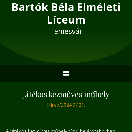
Bartók Béla Elméleti
Skip
Post
to
navigation
Líceum
content
Temesvár
Menu
Játékos kézműves műhely
Hírek
/
2024.07.21.
A Játékos kézműves műhely című bejárótáborban