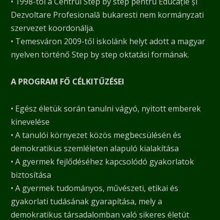
• 1998-tól a Centrul Step by step pentru Educație și
Dezvoltare Profesională bukaresti nem kormányzati
szervezet koordonálja.
• Temesváron 2009-től iskolánk helyt adott a magyar
nyelven történő Step by step oktatási formának.
A PROGRAM FŐ CÉLKITŰZÉSEI
• Egész életük során tanulni vágyó, nyitott emberek
kinevelése
• A tanulói környezet közös megbecsülésén és
demokratikus szemléleten alapuló kialakítása
• A gyermek fejlődéséhez kapcsolódó gyakorlatok
biztosítása
• A gyermek tudományos, művészeti, etikai és
gyakorlati tudásának gyarapítása, mely a
demokratikus társadalomban való sikeres életút