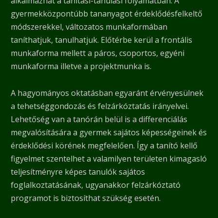
alkalmazhat a tanítási-tanulási folyamatban. A
gyermekközpontúbb tananyagot érdeklődésfelkeltő
módszerekkel, változatos munkaformában
taníthatjuk, tanulhatjuk. Előtérbe kerül a frontális
munkaforma mellett a páros, csoportos, egyéni
munkaforma illetve a projektmunka is.
A hagyományos oktatásban egyaránt érvényesülnek
a tehetséggondozás és felzárkóztatás irányelvei.
Lehetőség van a tanórán belül is a differenciálás
megvalósítására a gyermek sajátos képességeinek és
érdeklődési körének megfelelően. Így a tanító kellő
figyelmet szentelhet a valamilyen területen kimagasló
teljesítményre képes tanulók sajátos
foglalkoztatásának, ugyanakkor felzárkóztató
programot is biztosíthat szükség esetén.