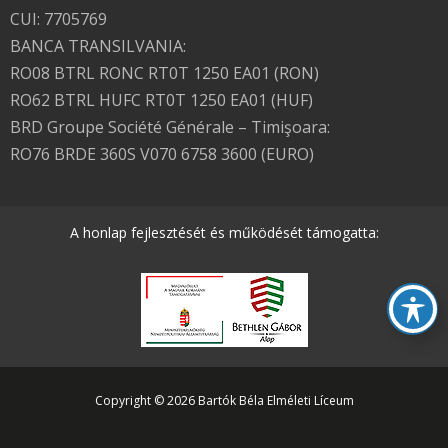
CUI: 7705769
BANCA TRANSILVANIA:
RO08 BTRL RONC RT0T 1250 EA01 (RON)
RO62 BTRL HUFC RT0T 1250 EA01 (HUF)
BRD Groupe Société Générale – Timişoara:
RO76 BRDE 360S V070 6758 3600 (EURO)
A honlap fejlesztését és működését támogatta:
Copyright © 2026 Bartók Béla Elméleti Líceum