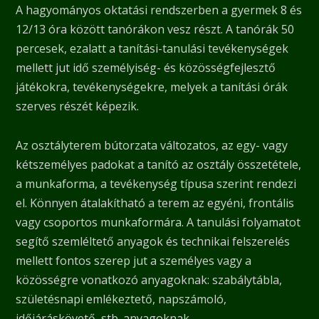
A hagyományos oktatási rendszerben a gyermek 8 és
12/13 óra között tanórákon vesz részt. A tanórák 50
percesek, ezalatt a tanítási-tanulási tevékenységek
mellett jut idő személyiség- és közösségfejlesztő
játékokra, tevékenységekre, melyek a tanítási órák
szerves részét képezik.
Az osztályterem bútorzata változatos, az egy- vagy
kétszemélyes padokat a tanító az osztály összetétele,
a munkaforma, a tevékenység típusa szerint rendezi
el. Könnyen átalakítható a terem az egyéni, frontális
vagy csoportos munkaformára. A tanulási folyamatot
segítő szemléltető anyagok és technikai felszerelés
mellett fontos szerep jut a személyes vagy a
közösségre vonatkozó anyagoknak: szabálytábla,
születésnapi emlékeztető, napszámoló,
időjáráskövető, stb. anyagoknak.