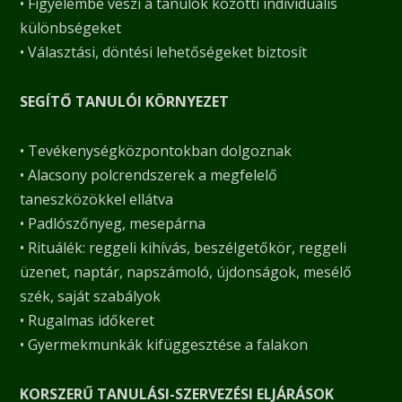
• Figyelembe veszi a tanulók közötti individuális
különbségeket
• Választási, döntési lehetőségeket biztosít
SEGÍTŐ TANULÓI KÖRNYEZET
• Tevékenységközpontokban dolgoznak
• Alacsony polcrendszerek a megfelelő
taneszközökkel ellátva
• Padlószőnyeg, mesepárna
• Rituálék: reggeli kihívás, beszélgetőkör, reggeli
üzenet, naptár, napszámoló, újdonságok, mesélő
szék, saját szabályok
• Rugalmas időkeret
• Gyermekmunkák kifüggesztése a falakon
KORSZERŰ TANULÁSI-SZERVEZÉSI ELJÁRÁSOK