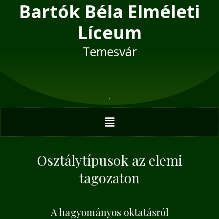
Bartók Béla Elméleti
Skip
to
Líceum
content
Temesvár
Menu
Osztálytípusok az elemi
tagozaton
A hagyományos oktatásról