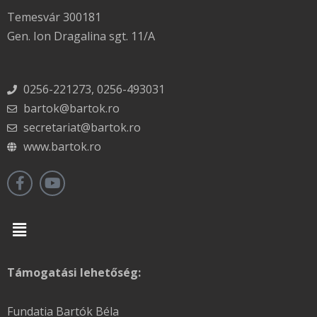
Temesvár 300181
Gen. Ion Dragalina sgt. 11/A
0256-221273, 0256-493031
bartok@bartok.ro
secretariat@bartok.ro
www.bartok.ro
Menu
Támogatási lehetőség:
Fundatia Bartók Béla