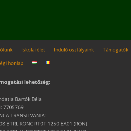
ólunk
Iskolai élet
Induló osztályaink
Támogatók
égi honlap
mogatási lehetőség:
ndatia Bartók Béla
I: 7705769
NCA TRANSILVANIA:
08 BTRL RONC RT0T 1250 EA01 (RON)