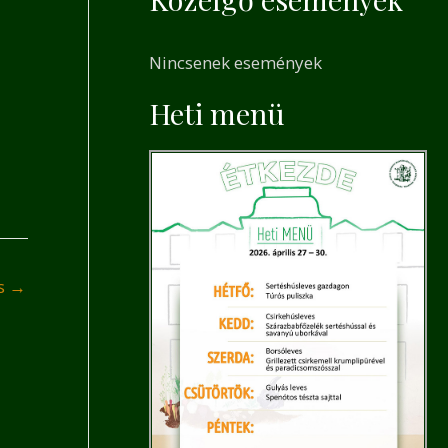
a
r
Nincsenek események
c
h
Heti menü
f
o
r
:
és
→