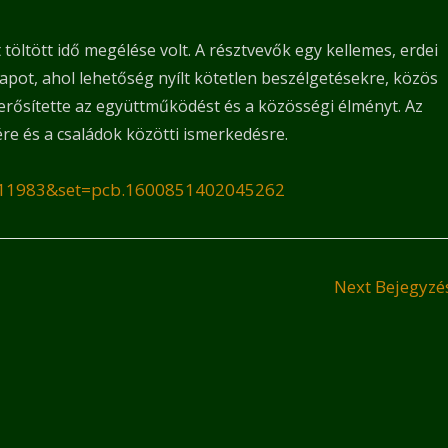
 töltött idő megélése volt. A résztvevők egy kellemes, erdei
napot, ahol lehetőség nyílt kötetlen beszélgetésekre, közös
erősítette az együttműködést és a közösségi élményt. Az
ére és a családok közötti ismerkedésre.
711983&set=pcb.1600851402045262
Next Bejegyz