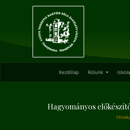
Skip
Post
to
navigation
content
Kezdőlap
Rólunk
Iskola
Hagyományos előkészítő 
Hírek