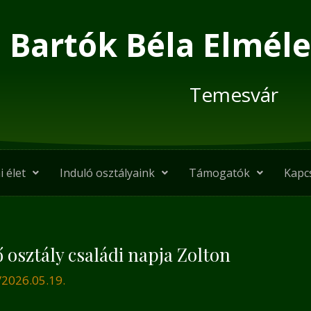
Bartók Béla Elméle
Temesvár
i élet
Induló osztályaink
Támogatók
Kapc
osztály családi napja Zolton
/
2026.05.19.