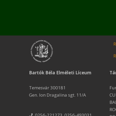
R
R
Bartók Béla Elméleti Líceum
Tá
Temesvár 300181
Fu
Gen. Ion Dragalina sgt. 11/A
CU
BA
RO
0256-221273, 0256-493031