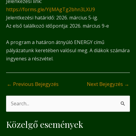
Jelenkezési link:
https://forms.gle/YiJMAgTg2bhn3LXU9
Jelentkezési határidő: 2026. március 5-ig.
Az első találkozó időpontja: 2026. március 9-e
A program a határon átnyúló ENERGY című
pályázatunk keretében valósul meg. A diákok számára
ingyenes a részvétel.
←
Previous Bejegyzés
Next Bejegyzés
→
S
e
Közelgő események
a
r