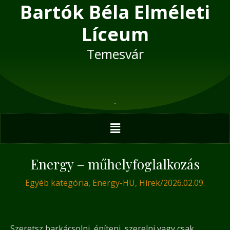
Bartók Béla Elméleti
Skip
Post
to
navigation
Líceum
content
Temesvár
Menu
Energy – műhelyfoglalkozás
Egyéb kategória
,
Energy-HU
,
Hírek
/
2026.02.09.
Szeretsz barkácsolni, építeni, szerelni vagy csak