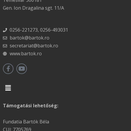
Temesvár 300181
Gen. Ion Dragalina sgt. 11/A
0256-221273, 0256-493031
bartok@bartok.ro
secretariat@bartok.ro
www.bartok.ro
Menu
Támogatási lehetőség:
Fundatia Bartók Béla
CUI: 7705769