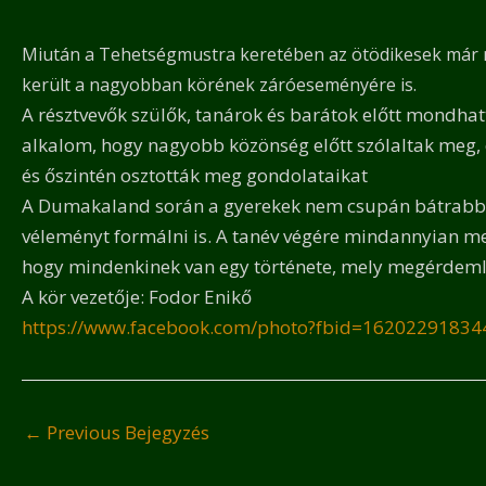
Miután a Tehetségmustra keretében az ötödikesek már m
került a nagyobban körének záróeseményére is.
A résztvevők szülők, tanárok és barátok előtt mondhatt
alkalom, hogy nagyobb közönség előtt szólaltak meg, é
és őszintén osztották meg gondolataikat
A Dumakaland során a gyerekek nem csupán bátrabban
véleményt formálni is. A tanév végére mindannyian me
hogy mindenkinek van egy története, mely megérdeml
A kör vezetője: Fodor Enikő
https://www.facebook.com/photo?fbid=1620229183
←
Previous Bejegyzés