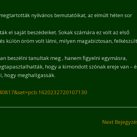
egtartották nyilvános bemutatóikat, az elmúlt héten sor
ák el saját beszédeiket. Sokak számára ez volt az első
s külön öröm volt látni, milyen magabiztosan, felkészül
 beszélni tanultak meg , hanem figyelni egymásra,
gtapasztalhatták, hogy a kimondott szónak ereje van – é
i, hogy meghallgassák.
440817&set=pcb.1620232720107130
Next Bejegyz