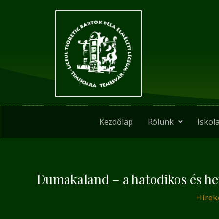
Skip
Post
to
navigation
content
Kezdőlap
Rólunk
Iskola
Dumakaland – a hatodikos és he
Hírek