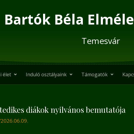
Bartók Béla Elméle
Temesvár
i élet
Induló osztályaink
Támogatók
Kapc
tedikes diákok nyilvános bemutatója
/
2026.06.09.