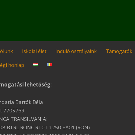
ólunk
Iskolai élet
Induló osztályaink
Támogatók
égi honlap
mogatási lehetőség:
ndatia Bartók Béla
I: 7705769
NCA TRANSILVANIA:
08 BTRL RONC RT0T 1250 EA01 (RON)