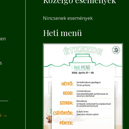
a
r
Nincsenek események
c
h
Heti menü
ten
f
o
r
s
:
és
→