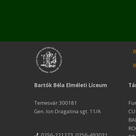
R
R
Bartók Béla Elméleti Líceum
Tá
Temesvár 300181
Fu
Gen. Ion Dragalina sgt. 11/A
CU
BA
RO
0256-221273, 0256-493031