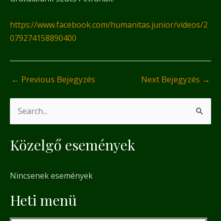
https://www.facebook.com/humanitas.junior/videos/2
079274158890400
←
Previous Bejegyzés
Next Bejegyzés
→
S
e
Közelgő események
a
r
Nincsenek események
c
h
Heti menü
f