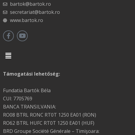
bartok@bartok.ro
secretariat@bartok.ro
www.bartok.ro
Menu
Támogatási lehetőség:
Fundatia Bartók Béla
CUI: 7705769
BANCA TRANSILVANIA:
RO08 BTRL RONC RT0T 1250 EA01 (RON)
RO62 BTRL HUFC RT0T 1250 EA01 (HUF)
BRD Groupe Société Générale – Timişoara: