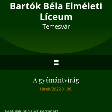
Bartók Béla Elméleti
Skip
Post
to
navigation
Líceum
content
Temesvár
Menu
A gyémántvirág
Hírek
/
2022.01.06.
Gratulálunk Szűcs Petrának!