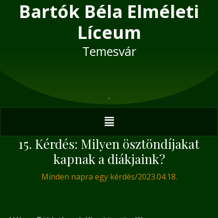
Bartók Béla Elméleti
Skip
Post
to
navigation
Líceum
content
Temesvár
Menu
15. Kérdés: Milyen ösztöndíjakat
kapnak a diákjaink?
Minden napra egy kérdés
/
2023.04.18.