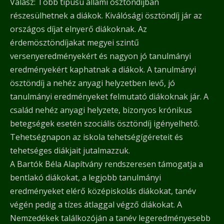
Válasz: Több típusú állami ösztöndíjban
részesülhetnek a diákok. Kiválósági ösztöndíj jár az
országos díjat elnyerő diákoknak. Az
érdemösztöndíjakat megyei szintű
versenyeredményekért és nagyon jó tanulmányi
eredményekért kaphatnak a diákok. A tanulmányi
ösztöndíj a nehéz anyagi helyzetben levő, jó
tanulmányi eredményeket felmutató diákoknak jár. A
család nehéz anyagi helyzete, bizonyos krónikus
betegségek esetén szociális ösztöndíj igényelhető.
Tehetségnapon az iskola tehetségígéreteit és
tehetséges diákjait jutalmazzuk.
A Bartók Béla Alapítvány rendszeresen támogatja a
bentlakó diákokat, a legjobb tanulmányi
eredményeket elérő középiskolás diákokat, tanév
végén pedig a tízes átlaggal végző diákokat. A
Nemzedékek találkozóján a tanév legeredményesebb