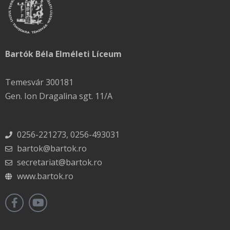
Bartók Béla Elméleti Líceum
Temesvár 300181
Gen. Ion Dragalina sgt. 11/A
0256-221273, 0256-493031
bartok@bartok.ro
secretariat@bartok.ro
www.bartok.ro