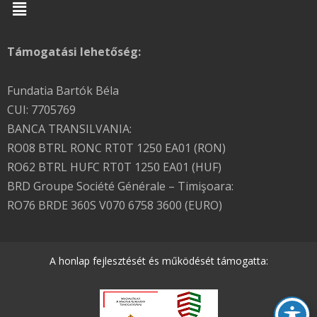
Menu
Támogatási lehetőség:
Fundatia Bartók Béla
CUI: 7705769
BANCA TRANSILVANIA:
RO08 BTRL RONC RT0T 1250 EA01 (RON)
RO62 BTRL HUFC RT0T 1250 EA01 (HUF)
BRD Groupe Société Générale – Timişoara:
RO76 BRDE 360S V070 6758 3600 (EURO)
A honlap fejlesztését és működését támogatta: