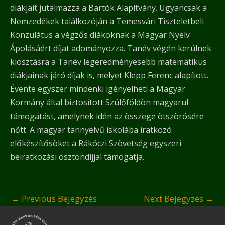
diákjait jutalmazza a Bartók Alapítvány. Ugyancsak a
Nemzedékek találkozóján a Temesvári Tiszteletbeli
Konzulátus a végzős diákoknak a Magyar Nyelv
Ápolásáért díjat adományozza. Tanév végén kerülnek
kiosztásra a Tanév legeredményesebb matematikus
diákjainak járó díjak is, melyet Klepp Ferenc alapított.
Évente egyszer mindenki igényelheti a Magyar
Kormány által biztosított Szülőföldön magyarul
támogatást, amelynek idén az összege ötszörösére
nőtt. A magyar tannyelvű iskolába iratkozó
előkészítősöket a Rákóczi Szövetség egyszeri
beiratkozási ösztöndíjjal támogatja.
←
Previous Bejegyzés
Next Bejegyzés
→