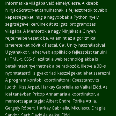
informatika világába való elmélyülésre. A kisebb
Ninják Scratch-et tanulhatnak, s fejleszthetik tovább
képességeiket, míg a nagyobbak a Python nyelv
segítségével kerülnek át az igazi programozás
világába. A Mentorok a nagy Ninjákat a C nyelv
rejtelmeibe vezetik be, valamint az algoritmikai
ismereteiket bővítik Pascal, C#, Unity használatával.
Ugyanakkor, lehet web applikáció fejlesztést tanulni
(HTML-t, CSS-t), ezáltal a web technológiákba is
betekintést nyerhetnek a beiratkozók, illetve a 3D-s
nyomtatásról is gyakorlati készségeket lehet szerezni.
A program korábbi koordinátorai: Csesztanovits
Judith, Kiss Árpád, Harkay Gabriella és Valkai Előd. Az
idei tanévben Pricop Annamária a koordinátor, a
mentorcsapat tagjai: Albert Endre, Fórika Attila,
Gergely Róbert, Harkay Gabriella, Miculescu Drăgilă
Sándor, Serb Dávid és Valkai Előd.