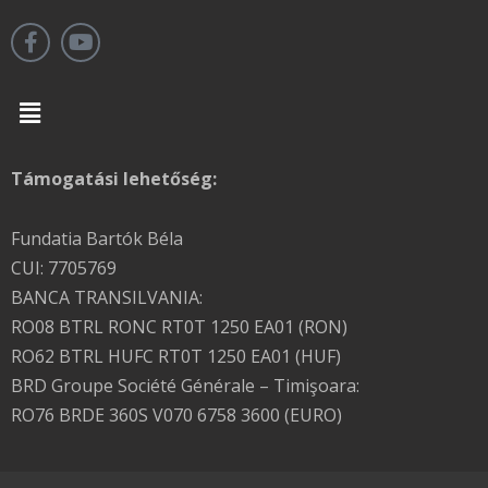
Menu
Támogatási lehetőség:
Fundatia Bartók Béla
CUI: 7705769
BANCA TRANSILVANIA:
RO08 BTRL RONC RT0T 1250 EA01 (RON)
RO62 BTRL HUFC RT0T 1250 EA01 (HUF)
BRD Groupe Société Générale – Timişoara:
RO76 BRDE 360S V070 6758 3600 (EURO)