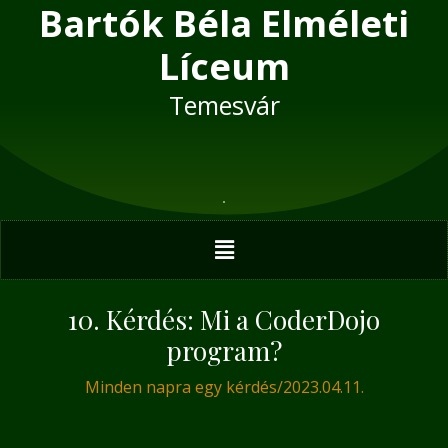
Bartók Béla Elméleti
Skip
Post
to
navigation
Líceum
content
Temesvár
Menu
10. Kérdés: Mi a CoderDojo
program?
Minden napra egy kérdés
/
2023.04.11.