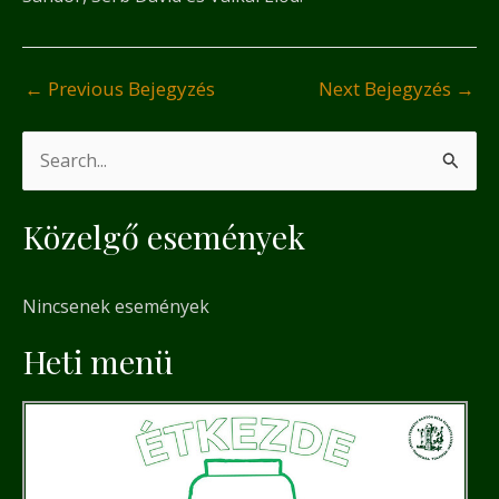
←
Previous Bejegyzés
Next Bejegyzés
→
S
e
Közelgő események
a
r
Nincsenek események
c
h
Heti menü
f
o
r
: