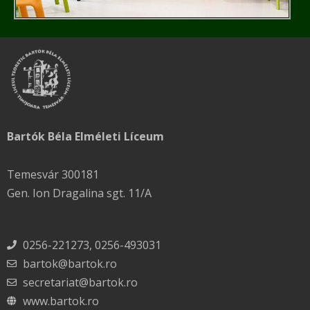
Bartók Béla Elméleti Líceum
Temesvár 300181
Gen. Ion Dragalina sgt. 11/A
0256-221273, 0256-493031
bartok@bartok.ro
secretariat@bartok.ro
www.bartok.ro