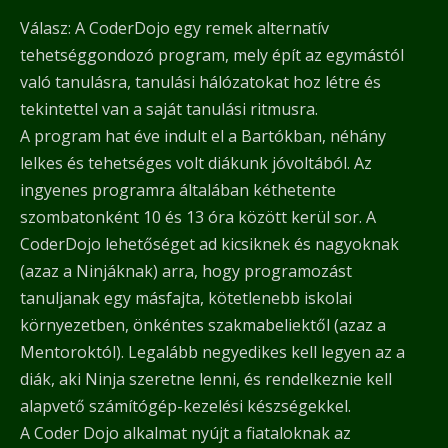
Válasz: A CoderDojo egy remek alternatív
tehetséggondozó program, mely épít az egymástól
való tanulásra, tanulási hálózatokat hoz létre és
tekintettel van a saját tanulási ritmusra.
A program hat éve indult el a Bartókban, néhány
lelkes és tehetséges volt diákunk jóvoltából. Az
ingyenes programra általában kéthetente
szombatonként 10 és 13 óra között kerül sor. A
CoderDojo lehetőséget ad kicsiknek és nagyoknak
(azaz a Ninjáknak) arra, hogy programozást
tanuljanak egy másfajta, kötetlenebb iskolai
környezetben, önkéntes szakmabeliektől (azaz a
Mentoroktól). Legalább negyedikes kell legyen az a
diák, aki Ninja szeretne lenni, és rendelkeznie kell
alapvető számítógép-kezelési készségekkel.
A Coder Dojo alkalmat nyújt a fiataloknak az