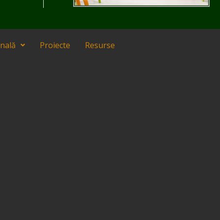
onală
Proiecte
Resurse