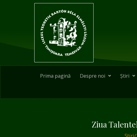
Skip
Post
to
navigation
content
Prima pagină
Despre noi
Știri
Ziua Talente
Știri
/