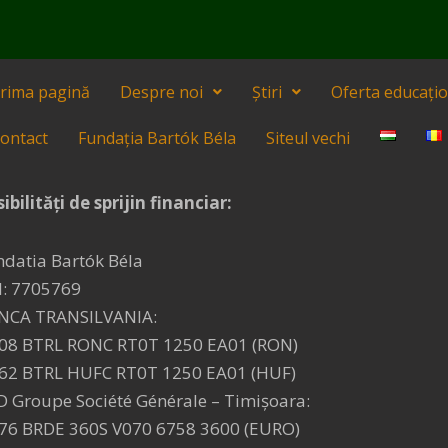
rima pagină
Despre noi
Știri
Oferta educați
ontact
Fundația Bartók Béla
Siteul vechi
ibilități de sprijin financiar:
ndatia Bartók Béla
I: 7705769
NCA TRANSILVANIA:
08 BTRL RONC RT0T 1250 EA01 (RON)
62 BTRL HUFC RT0T 1250 EA01 (HUF)
D Groupe Société Générale – Timişoara:
76 BRDE 360S V070 6758 3600 (EURO)