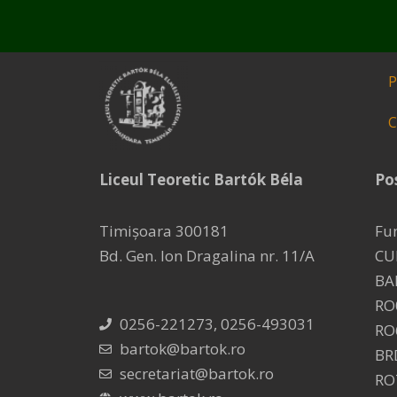
P
C
Liceul Teoretic Bartók Béla
Pos
Timișoara 300181
Fu
Bd. Gen. Ion Dragalina nr. 11/A
CU
BA
RO
0256-221273, 0256-493031
RO
bartok@bartok.ro
BR
secretariat@bartok.ro
RO