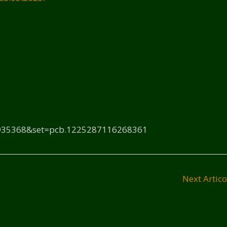
2935368&set=pcb.1225287116268361
Next Artic