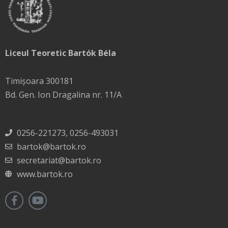
Liceul Teoretic Bartók Béla
Timișoara 300181
Bd. Gen. Ion Dragalina nr. 11/A
0256-221273, 0256-493031
bartok@bartok.ro
secretariat@bartok.ro
www.bartok.ro