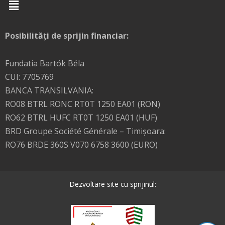
Menu
Posibilități de sprijin financiar:
Fundatia Bartók Béla
CUI: 7705769
BANCA TRANSILVANIA:
RO08 BTRL RONC RT0T 1250 EA01 (RON)
RO62 BTRL HUFC RT0T 1250 EA01 (HUF)
BRD Groupe Société Générale – Timişoara:
RO76 BRDE 360S V070 6758 3600 (EURO)
Dezvoltare site cu sprijinul: