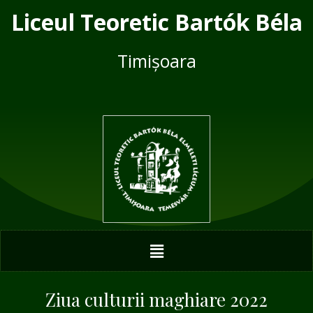
Skip
Post
Liceul Teoretic Bartók Béla
to
navigation
content
Timișoara
Menu
Ziua culturii maghiare 2022