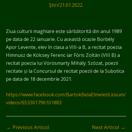
Știri
/
21.01.2022.
Ziua culturii maghiare este sărbătorită din anul 1989
pe data de 22 ianuarie. Cu această ocazie Borbély
Apor Levente, elev în clasa a VIII-a B, a recitat poezia
Himnusz de Kölcsey Ferenc iar Fóris Zoltán (VIII B) a
recitat poezia lui Vörösmarty Mihály: Szózat, poezii
recitate şi la Concursul de recitat poezii de la Subotica
pe data de 18 decembrie 2021.
https://www.facebook.com/BartokBelaElmeletiLiceum/
videos/653301796101883
←
Previous Articol
Next Articol
→