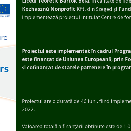
Liceul Teoretic Bartók Béla
, în calitate de li
Közhasznú Nonprofit Kft.
din Szeged și
Fund
implementează proiectul intitulat Centre de fo
Proiectul este implementat în cadrul Progr
este finanțat de Uniunea Europeană, prin F
și cofinanțat de statele partenere în progr
Proiectul are o durată de 46 luni, fiind imple
2022.
Valoarea totală a finanțării obținute este de 1