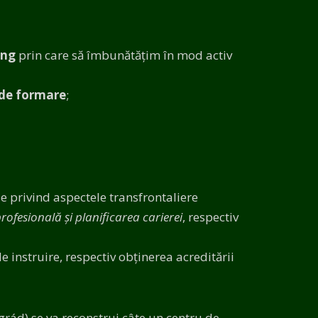
ing
prin care să îmbunătățim în mod activ
de formare
;
 privind aspectele transfrontaliere
rofesională și planificarea carierei
, respectiv
instruire, respectiv obținerea acreditării
ngrád) se va reconstrui câte un centru de