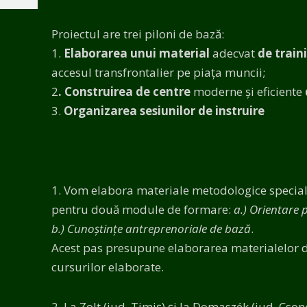
Proiectul are trei piloni de bază:
1.
Elaborarea unui material
adecvat
de train
accesul transfrontalier pe piața muncii;
2
. Construirea de centre
moderne și eficiente
3.
Organizarea sesiunilor de instruire
1. Vom elabora materiale metodologice speciale
pentru două module de formare:
a.) Orientare p
b.) Cunoștințe antreprenoriale de bază
.
Acest pas presupune elaborarea materialelor de 
cursurilor elaborate.
2. La Zolt (jud. Timiș) și la Domaszék (jud. Cso