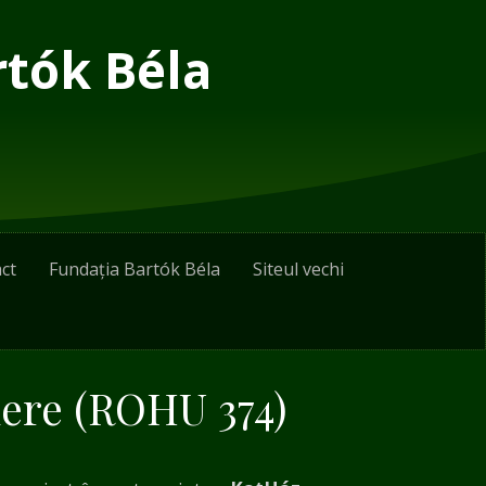
rtók Béla
ct
Fundația Bartók Béla
Siteul vechi
iere (ROHU 374)