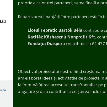
proprie a celor trei parteneri, suma finală a pr
Repartizarea finanțării între parteneri este în f
Liceul Teoretic Bartók Béla
contribuie c
KatHáz Közhasznú Nonprofit Kft.
contr
Fundația Diaspora
contribuie cu 62.477
Obiectivul proiectului nostru fiind creșterea mo
am elaborat ideea și activitățile de proiecte în
la îmbunătățirea accesului transfrontalier pe p
angajare și de a contribui la creșterea incluziun