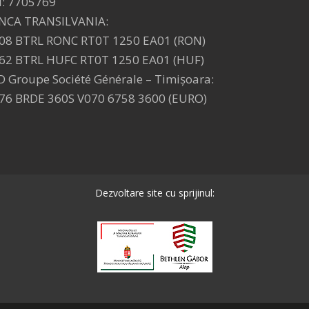
I: 7705769
NCA TRANSILVANIA:
08 BTRL RONC RT0T 1250 EA01 (RON)
62 BTRL HUFC RT0T 1250 EA01 (HUF)
D Groupe Société Générale – Timişoara:
76 BRDE 360S V070 6758 3600 (EURO)
Dezvoltare site cu sprijinul: