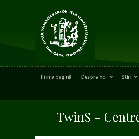
Skip
to
content
Prima pagină
Despre noi
Știri
TwinS – Centre