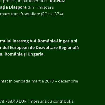
der proiect, în parteneriat cu
KatHáz
ația Diaspora
din Timișoara
rmare transfrontaliere (ROHU 374).
amului Interreg V-A România-Ungaria și
ondul European de Dezvoltare Regională
am, România și Ungaria.
mentat în perioada martie 2019 – decembrie
.078.788,40 EUR, împreună cu contribuția