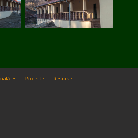
onală
Proiecte
Resurse