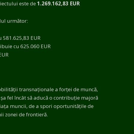
oiectului este de
1.269.162,83 EUR
elul următor:
u 581.625,83 EUR
ibuie cu 625.060 EUR
 EUR
bilității transnaționale a forței de muncă,
 așa fel încât să aducă o contribuție majoră
iața muncii, de a spori oportunitățile de
ii zonei de frontieră.