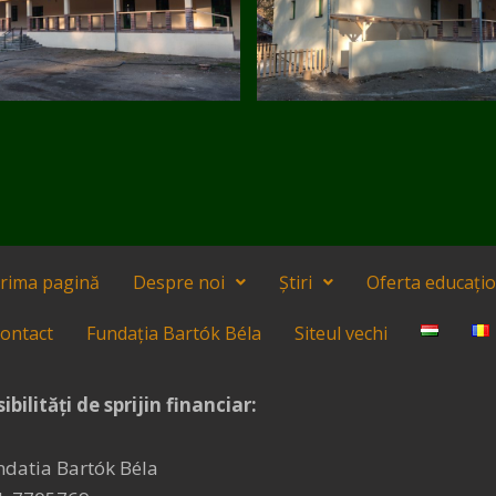
rima pagină
Despre noi
Știri
Oferta educați
ontact
Fundația Bartók Béla
Siteul vechi
ibilități de sprijin financiar:
ndatia Bartók Béla