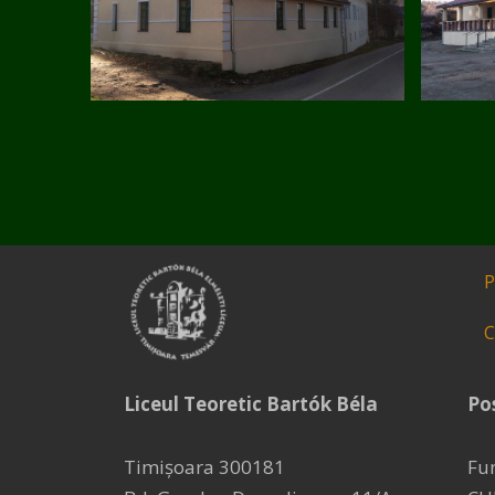
P
C
Liceul Teoretic Bartók Béla
Pos
Timișoara 300181
Fu