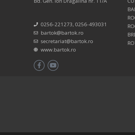
Bd. Gen. Ion Dragalina nr. 11/A
CU
BA
RO
0256-221273, 0256-493031
RO
bartok@bartok.ro
BR
secretariat@bartok.ro
RO
www.bartok.ro