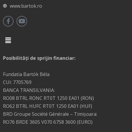
www.bartok.ro
Menu
Posibilități de sprijin financiar:
Fundatia Bartók Béla
CUI: 7705769
BANCA TRANSILVANIA:
RO08 BTRL RONC RT0T 1250 EA01 (RON)
RO62 BTRL HUFC RT0T 1250 EA01 (HUF)
BRD Groupe Société Générale – Timişoara:
RO76 BRDE 360S V070 6758 3600 (EURO)