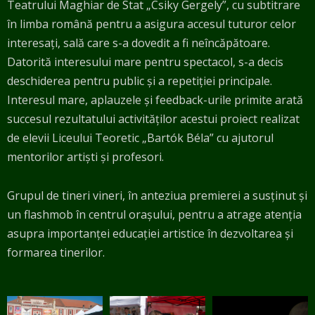
Teatrului Maghiar de Stat „Csiky Gergely”, cu subtitrare
în limba română pentru a asigura accesul tuturor celor
interesați, sală care s-a dovedit a fi neîncăpătoare.
Datorită interesului mare pentru spectacol, s-a decis
deschiderea pentru public și a repetiției principale.
Interesul mare, aplauzele și feedback-urile primite arată
succesul rezultatului activităților acestui proiect realizat
de elevii Liceului Teoretic „Bartók Béla” cu ajutorul
mentorilor artiști și profesori.
Grupul de tineri vineri, în anteziua premierei a susținut și
un flashmob în centrul orașului, pentru a atrage atenția
asupra importanței educației artistice în dezvoltarea și
formarea tinerilor.