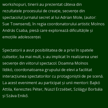
workshopuri, tinerii au prezentat câteva din
rezultatele
procesului de creație, secvențe din
spectacolul Jurnalul secret al lui Adrian Mole, (autor:
Sue
Townsend), în regia coordonatorului artistic Molnos
András Csaba, piesă care explorează
dificultățile și
emoțiile adolescenței.
Spectatorii a avut posibilitatea de a privi în spatele
culiselor, ba mai mult, s-au
implicat în realizarea unei
secvențe din viitorul spectacol. Doamna Molnos
Ildikó,
coordonatoarea grupului de elevi a facilitat
interacțiunea spectatorilor cu protagoniștii de pe s
cenă.
La acest eveniment au participat și unii mentori: Bajkó
Attila, Keresztes Péter, Nüszl
Erzsébet, Szilágyi Borbála
și Száva Enikő.