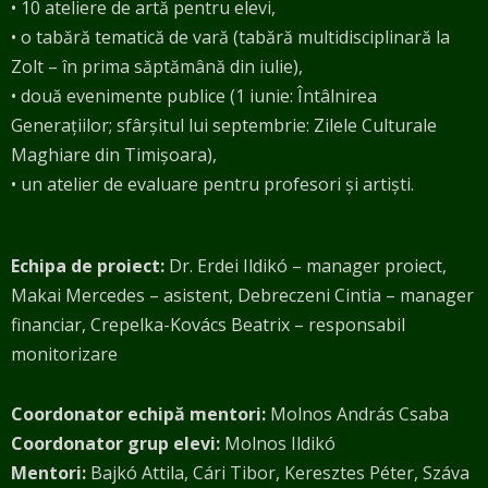
• 10 ateliere de artă pentru elevi,
• o tabără tematică de vară (tabără multidisciplinară la
Zolt – în prima săptămână din iulie),
• două evenimente publice (1 iunie: Întâlnirea
Generațiilor; sfârșitul lui septembrie: Zilele Culturale
Maghiare din Timișoara),
• un atelier de evaluare pentru profesori și artiști.
Echipa de proiect:
Dr. Erdei Ildikó –
manager proiect,
Makai Mercedes – asistent, Debreczeni
Cintia
– manager
financiar, Crepelka-Kovács Beatrix – responsabil
monitorizare
Coordonator echipă mentori:
Molnos András Csaba
Coordonator grup elevi:
Molnos Ildikó
Mentori:
Bajkó Attila, Cári Tibor, Keresztes Péter, Száva