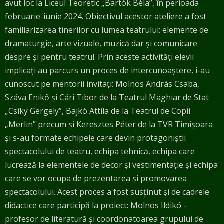
avut loc la Liceul Teoretic „Bartók Béla”, în perioada
februarie-
iunie 2024.
Obiectivul acestor ateliere a fost
familiarizarea tinerilor cu lumea teatrului: elemente
de
dramaturgie, arte vizuale, muzică dar și comunicare
despre și pentru teatrul. Prin aceste
activități elevii
implicați au parcurs un proces de intercunoaștere, i-au
cunoscut pe mentorii
invitați: Molnos András Csaba,
Száva Enikő și Cári Tibor de la Teatrul Maghiar de Stat
„Csiky Gergely”, Bajkó Attila de la Teatrul de Copii
„Merlin” precum și Keresztes Péter de la
TVR Timișoara
și
s-au formate echipele care devin protagoniștii
spectacolului de teatru, echipa tehnică,
echipa care
lucrează la elementele de decor și vestimentație și echipa
care se vor ocupa de
prezentarea și promovarea
spectacolului. Acest proces a fost susținut și de cadrele
didactice
care participă la proiect: Molnos Ildikó –
profesor de literatură și coordonatoarea grupului de