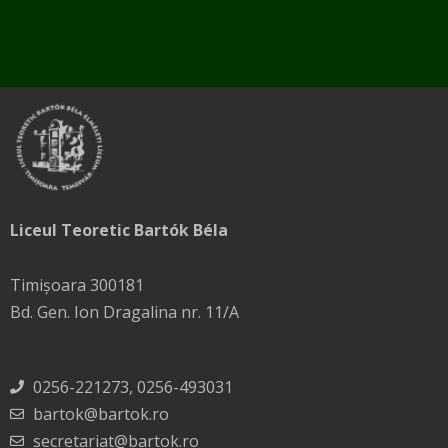
Liceul Teoretic Bartók Béla
Timișoara 300181
Bd. Gen. Ion Dragalina nr. 11/A
0256-221273, 0256-493031
bartok@bartok.ro
secretariat@bartok.ro