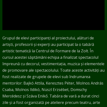
Grupul de elevi participanți al proiectului, alături de
artiști, profesorii și experți au participat la o tabără
artistic tematică la Centrul de Formare de la Zolt. În
cursul acestei săptămâni echipa a finalizat spectacolul
împreună cu decorul, vestimentația, muzica și elementele
de promovare ale spectacolului. Toate aceste activități au
fost realizate de grupele de elevi sub îndrumarea
mentorilor: Bajkó Attila, Keresztes Péter, Molnos András
Csaba, Molnos Ildikó, Nüszl Erzsébet, Domschy
Mercédesz și Száva Enikő. Tabăra de vară a durat cinci
zile și a fost organizată pe ateliere precum teatru, arte