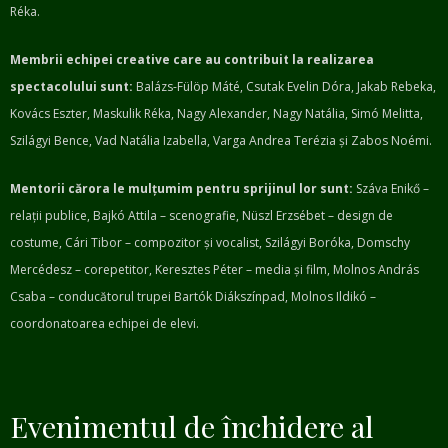
Réka.
Membrii echipei creative care au contribuit la realizarea
spectacolului sunt:
Balázs-Fülöp Máté, Csutak Evelin Dóra, Jakab Rebeka,
Kovács Eszter, Maskulik Réka, Nagy Alexander, Nagy Natália, Simó Melitta,
Szilágyi Bence, Vad Natália Izabella, Varga Andrea Terézia și Zabos Noémi.
Mentorii cărora le mulțumim pentru sprijinul lor sunt:
Száva Enikő –
relații publice, Bajkó Attila – scenografie, Nüszl Erzsébet – design de
costume, Cári Tibor – compozitor și vocalist, Szilágyi Boróka, Domschy
Mercédesz – corepetitor, Keresztes Péter – media și film, Molnos András
Csaba – conducătorul trupei Bartók Diákszínpad, Molnos Ildikó –
coordonatoarea echipei de elevi.
Evenimentul de închidere al