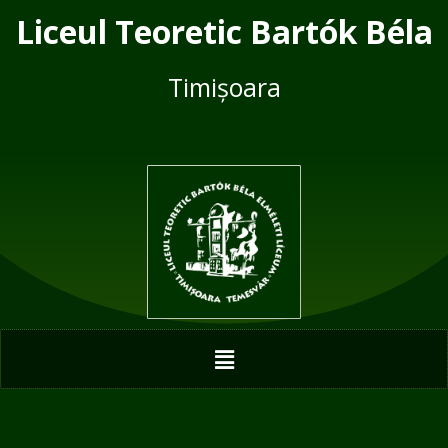
Skip
Liceul Teoretic Bartók Béla
to
content
Timișoara
Menu