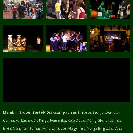
Membrii trupei Bartók Diákszínpad sunt:
Boros Szonja, Demeter
Carina, Farkas-Erdély Kinga, Iván Erika, Kele Dávid, Kőnig Glória, Lőrincz
Ervin, Menyhárt Tamás, Mihalca Tudor, Nagy Imre, Varga Brigitta și Vass