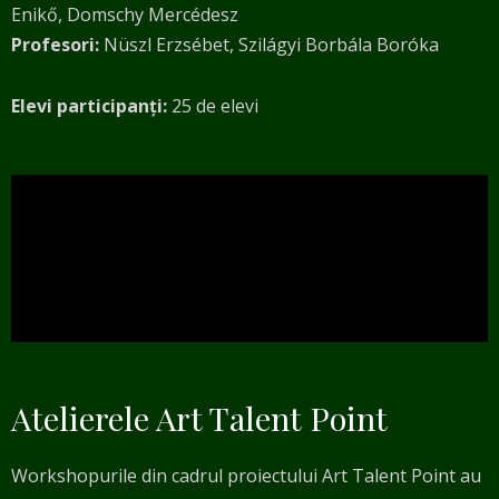
Enikő, Domschy Mercédesz
Profesori:
Nüszl Erzsébet, Szilágyi Borbála Boróka
Elevi participanți:
25 de elevi
Atelierele Art Talent Point
Workshopurile din cadrul proiectului Art Talent Point au