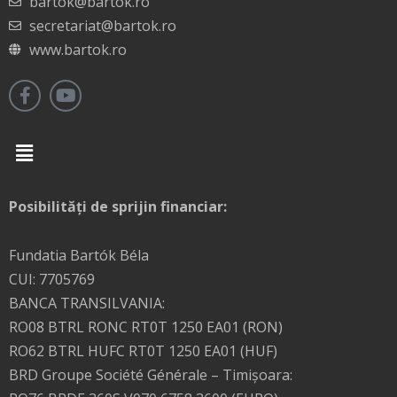
bartok@bartok.ro
secretariat@bartok.ro
www.bartok.ro
Menu
Posibilități de sprijin financiar:
Fundatia Bartók Béla
CUI: 7705769
BANCA TRANSILVANIA:
RO08 BTRL RONC RT0T 1250 EA01 (RON)
RO62 BTRL HUFC RT0T 1250 EA01 (HUF)
BRD Groupe Société Générale – Timişoara: