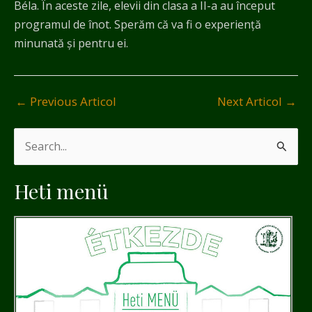
Béla. În aceste zile, elevii din clasa a II-a au început
programul de înot. Sperăm că va fi o experiență
minunată și pentru ei.
←
Previous Articol
Next Articol
→
S
e
Heti menü
a
r
c
h
f
o