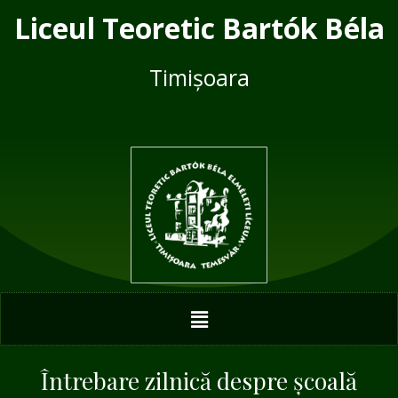
Skip
Post
Liceul Teoretic Bartók Béla
to
navigation
content
Timișoara
Menu
Întrebare zilnică despre școală