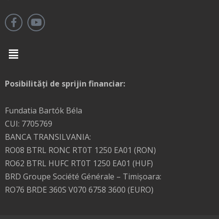
Menu
Posibilități de sprijin financiar:
Fundatia Bartók Béla
CUI: 7705769
BANCA TRANSILVANIA:
RO08 BTRL RONC RT0T 1250 EA01 (RON)
RO62 BTRL HUFC RT0T 1250 EA01 (HUF)
BRD Groupe Société Générale – Timişoara:
RO76 BRDE 360S V070 6758 3600 (EURO)