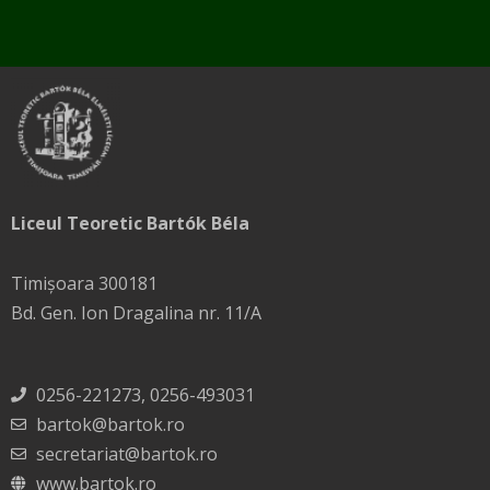
Liceul Teoretic Bartók Béla
Timișoara 300181
Bd. Gen. Ion Dragalina nr. 11/A
0256-221273, 0256-493031
bartok@bartok.ro
secretariat@bartok.ro
www.bartok.ro