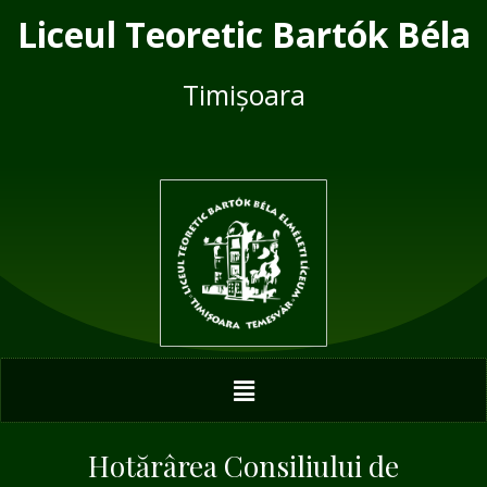
Skip
Post
Liceul Teoretic Bartók Béla
to
navigation
content
Timișoara
Menu
Hotărârea Consiliului de