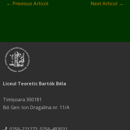
←
Previous Articol
Next Articol
→
Liceul Teoretic Bartók Béla
Timișoara 300181
Bd. Gen. Ion Dragalina nr. 11/A
0256-221273, 0256-493031