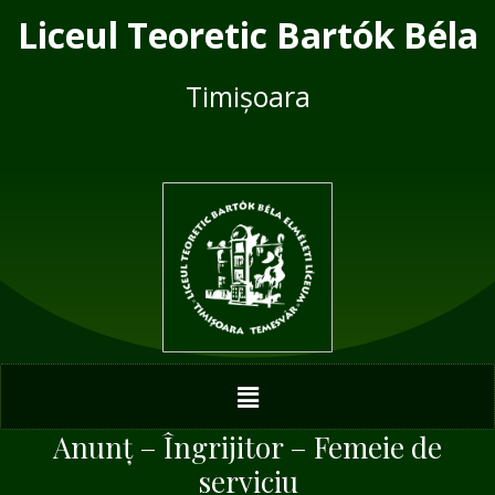
Skip
Post
Liceul Teoretic Bartók Béla
to
navigation
content
Timișoara
Menu
Anunț – Îngrijitor – Femeie de
serviciu