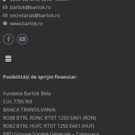
bartok@bartok.ro
secretariat@bartok.ro
www.bartok.ro
Menu
Posibilități de sprijin financiar:
Fundatia Bartók Béla
CUI: 7705769
BANCA TRANSILVANIA:
RO08 BTRL RONC RT0T 1250 EA01 (RON)
RO62 BTRL HUFC RT0T 1250 EA01 (HUF)
BRD Groupe Société Générale – Timişoara: