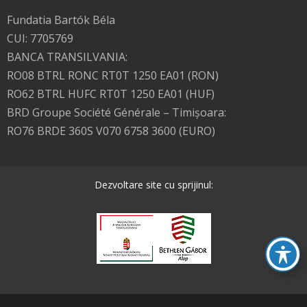
Fundatia Bartók Béla
CUI: 7705769
BANCA TRANSILVANIA:
RO08 BTRL RONC RT0T 1250 EA01 (RON)
RO62 BTRL HUFC RT0T 1250 EA01 (HUF)
BRD Groupe Société Générale – Timişoara:
RO76 BRDE 360S V070 6758 3600 (EURO)
Dezvoltare site cu sprijinul: