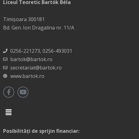
Liceul Teoretic Bartók Béla
Timișoara 300181
Bd. Gen. Ion Dragalina nr. 11/A
0256-221273, 0256-493031
bartok@bartok.ro
secretariat@bartok.ro
www.bartok.ro
Menu
Posibilități de sprijin financiar: