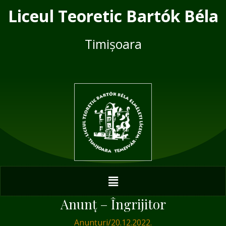
Skip
Post
Liceul Teoretic Bartók Béla
to
navigation
content
Timișoara
Menu
Anunț – Îngrijitor
Anunțuri
/
20.12.2022.