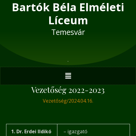
Bartók Béla Elméleti
Skip
Post
to
navigation
Líceum
content
Temesvár
Menu
Vezetőség 2022-2023
Vezetőség
/
2024.04.16.
1. Dr. Erdei Ildikó
– igazgató