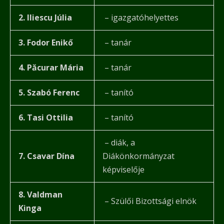
2. Iliescu Júlia
– igazgatóhelyettes
3. Fodor Enikő
– tanár
4. Păcurar Mária
– tanár
5. Szabó Ferenc
– tanító
6. Tasi Ottilia
– tanító
– diák, a
7. Csavar Dína
Diákönkormányzat
képviselője
8. Valdman
– Szülői Bizottsági elnök
Kinga