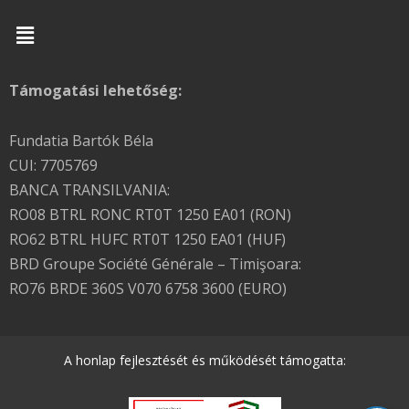
Menu
Támogatási lehetőség:
Fundatia Bartók Béla
CUI: 7705769
BANCA TRANSILVANIA:
RO08 BTRL RONC RT0T 1250 EA01 (RON)
RO62 BTRL HUFC RT0T 1250 EA01 (HUF)
BRD Groupe Société Générale – Timişoara:
RO76 BRDE 360S V070 6758 3600 (EURO)
A honlap fejlesztését és működését támogatta: