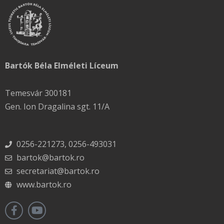
Bartók Béla Elméleti Líceum
Temesvár 300181
Gen. Ion Dragalina sgt. 11/A
0256-221273, 0256-493031
bartok@bartok.ro
secretariat@bartok.ro
www.bartok.ro