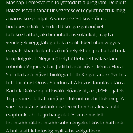
Másnap Temesváron folytatódott a program. Délelőtt
Balázs István tanár úr vezetésével együtt néztük meg
a város központját. A városnézést követően a
budapesti diákok Erdei Ildikó igazgatónővel
találkozhattak, aki bemutatta iskolánkat, majd a
vendégek végiglátogatták a sulit. Ebéd után vegyes
csapatokban különböző műhelyekben próbalhattunk
ki új dolgokat. Négy műhelyből lehetett választani:
robotika Virginás Tar-Judith tanárnővel, kémia Floca
Sarolta tanárnővel, biológia Tóth Kinga tanárnővel és
fotótörténet Orosz Sándorral. A közös tanulás után a
Bartók Diákszínpad kiváló előadását, az „IZÉK – játék
Tízparancsolattal” című produkciót nézhettük meg. A
vacsora után iskolánk dísztermében hatalmas bulit
csaptunk, ahol a jó hangulat és zene mellett
finomabbnál-finomabb süteményeket kóstolhattunk.
A buli alatt lehetőség nyílt a beszélgetésre,