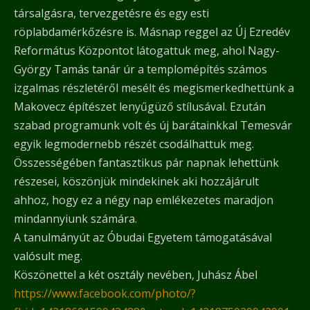
társalgásra, tervezgetésre és egy esti
röplabdamérkőzésre is. Másnap reggel az Új Ezredév
Református Központot látogattuk meg, ahol Nagy-
György Tamás tanár úr a templomépítés számos
izgalmas részletéről mesélt és megismerkedhettünk a
Makovecz építészet lenyűgüző stílusával. Ezután
szabad programunk volt és új barátainkkal Temesvár
egyik legmodernebb részét csodálhattuk meg.
Összességében fantasztikus pár napnak lehettünk
részesei, köszönjük mindekinek aki hozzájárult
ahhoz, hogy ez a négy nap emlékezetes maradjon
mindannyiunk számára.
A tanulmányút az Óbudai Egyetem támogatásával
valósult meg.
Köszönettel a két osztály nevében, Juhász Ábel
https://www.facebook.com/photo/?