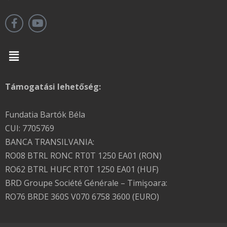
Menu
Támogatási lehetőség:
Fundatia Bartók Béla
CUI: 7705769
BANCA TRANSILVANIA:
RO08 BTRL RONC RT0T 1250 EA01 (RON)
RO62 BTRL HUFC RT0T 1250 EA01 (HUF)
BRD Groupe Société Générale – Timişoara:
RO76 BRDE 360S V070 6758 3600 (EURO)