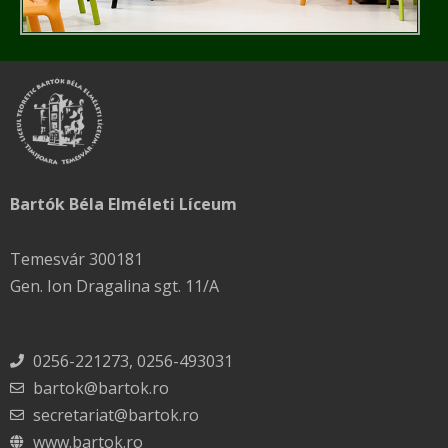
Bartók Béla Elméleti Líceum
Temesvár 300181
Gen. Ion Dragalina sgt. 11/A
0256-221273, 0256-493031
bartok@bartok.ro
secretariat@bartok.ro
www.bartok.ro