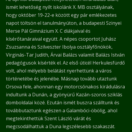
ismét lehetőség nyílt iskolánk X. MB osztályának,
hogy október 19-22-e között egy pár emlékezetes
napot töltsön el tanulmányúton, a budapesti Szinyei
Merse Pál Gimnázium X. C diákjaival és
kísérőtanáraival együtt. A népes csoportot Juhász
Zsuzsanna és Szilveszter Ibolya osztályfőnökök,
Virginás-Tar Judith, Árvai Balázs valamit Balázs István
pedagógusok kísérték el. Az első úticél Herkulesfürdő
volt, ahol mélyebb belátást nyerhettünk a város
történetébe és jelenébe. Másnap tovább utaztunk
Orsova fele, ahonnan egy motorcsónakos kirádulásra
indultunk a Dunán, a gyönyürű Kazán-szoros sziklás
domboldalai közé. Ezután ismét buszra szálltunk és
továbbutaztunk egészen a Galambóci-öbölig, ahol
megtekinthettük Szent László várát és
megcsodálhattuk a Duna legszélesebb szakaszát.