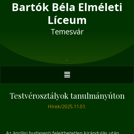
Bartók Béla Elméleti
Skip
Post
to
navigation
Líceum
content
Temesvár
Menu
Testvérosztályok tanulmányúton
Hírek
/
2025.11.01.
Az áprilisi budapesti felejthetetlen kirándulás után,