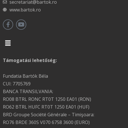
secretariat@bartok.ro
www.bartok.ro
Menu
Támogatási lehetőség:
Fundatia Bartók Béla
CUI: 7705769
BANCA TRANSILVANIA:
RO08 BTRL RONC RT0T 1250 EA01 (RON)
RO62 BTRL HUFC RT0T 1250 EA01 (HUF)
BRD Groupe Société Générale – Timişoara:
RO76 BRDE 360S V070 6758 3600 (EURO)