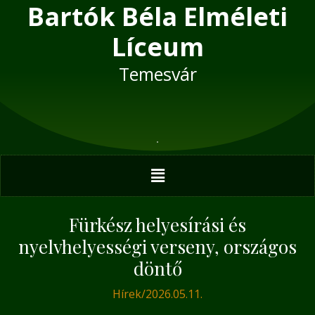
Bartók Béla Elméleti
Skip
Post
to
navigation
Líceum
content
Temesvár
Menu
Fürkész helyesírási és
nyelvhelyességi verseny, országos
döntő
Hírek
/
2026.05.11.