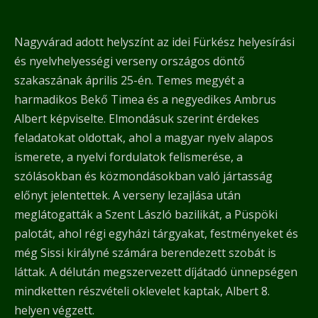
Nagyvárad adott helyszínt az idei Fürkész helyesírási
és nyelvhelyességi verseny országos döntő
szakaszának április 25-én. Temes megyét a
harmadikos Bekő Timea és a negyedikes Ambrus
Albert képviselte. Elmondásuk szerint érdekes
feladatokat oldottak, ahol a magyar nyelv alapos
ismerete, a nyelvi fordulatok felismerése, a
szólásokban és közmondásokban való jártasság
előnyt jelentettek. A verseny lezajlása után
meglátogatták a Szent László bazilikát, a Püspöki
palotát, ahol régi egyházi tárgyakat, festményeket és
még Sissi királyné számára berendezett szobát is
láttak. A délután megszervezett díjátadó ünnepségen
mindketten részvételi oklevelet kaptak, Albert 8.
helyen végzett.