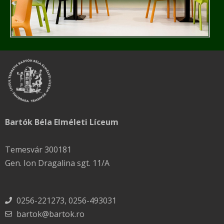
Bartók Béla Elméleti Líceum
Temesvár 300181
Gen. Ion Dragalina sgt. 11/A
0256-221273, 0256-493031
bartok@bartok.ro