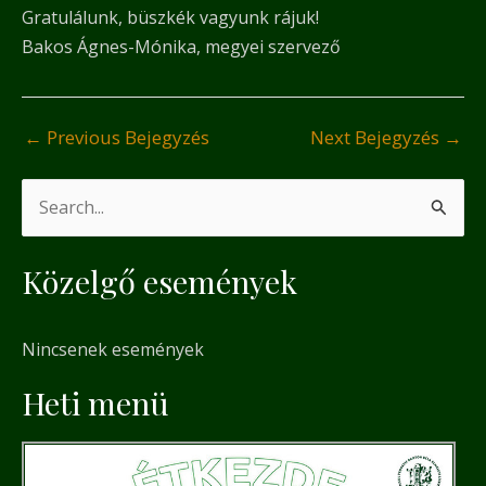
Gratulálunk, büszkék vagyunk rájuk!
Bakos Ágnes-Mónika, megyei szervező
←
Previous Bejegyzés
Next Bejegyzés
→
S
e
Közelgő események
a
r
Nincsenek események
c
h
Heti menü
f
o