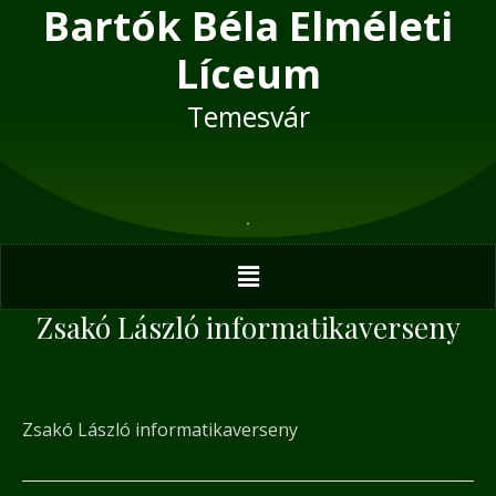
Bartók Béla Elméleti
Skip
Post
to
navigation
Líceum
content
Temesvár
Menu
Zsakó László informatikaverseny
Zsakó László informatikaverseny