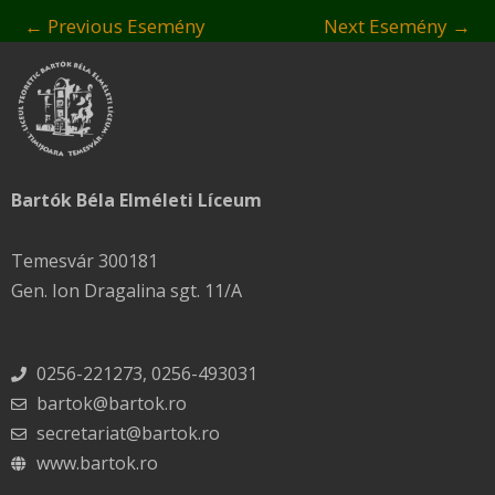
←
Previous Esemény
Next Esemény
→
Bartók Béla Elméleti Líceum
Temesvár 300181
Gen. Ion Dragalina sgt. 11/A
0256-221273, 0256-493031
bartok@bartok.ro
secretariat@bartok.ro
www.bartok.ro