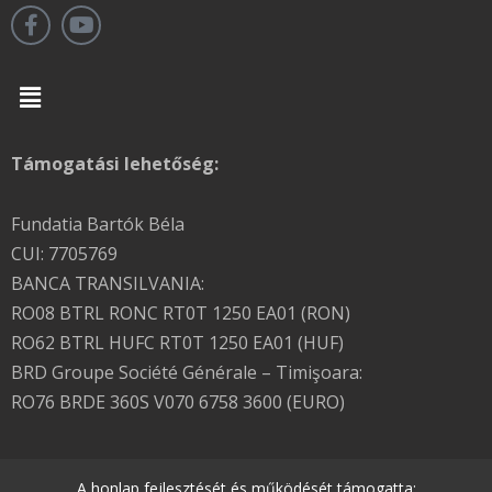
Menu
Támogatási lehetőség:
Fundatia Bartók Béla
CUI: 7705769
BANCA TRANSILVANIA:
RO08 BTRL RONC RT0T 1250 EA01 (RON)
RO62 BTRL HUFC RT0T 1250 EA01 (HUF)
BRD Groupe Société Générale – Timişoara:
RO76 BRDE 360S V070 6758 3600 (EURO)
A honlap fejlesztését és működését támogatta: