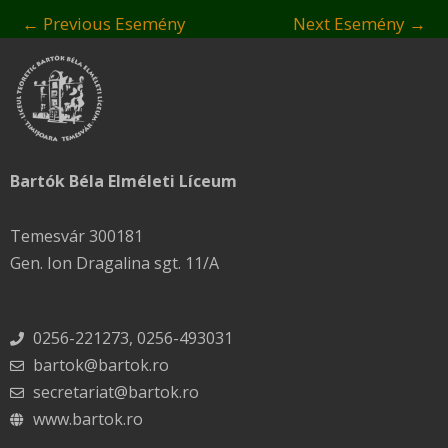
←
Previous Esemény
Next Esemény
→
Bartók Béla Elméleti Líceum
Temesvár 300181
Gen. Ion Dragalina sgt. 11/A
0256-221273, 0256-493031
bartok@bartok.ro
secretariat@bartok.ro
www.bartok.ro