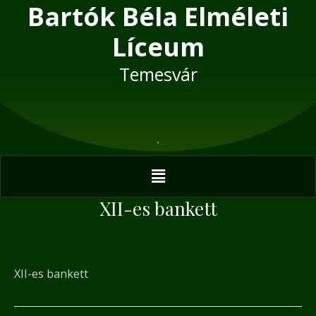
Bartók Béla Elméleti
Skip
Post
to
navigation
Líceum
content
Temesvár
Menu
XII-es bankett
XII-es bankett