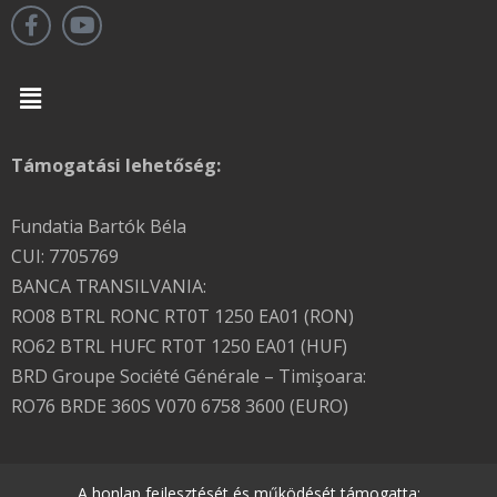
Menu
Támogatási lehetőség:
Fundatia Bartók Béla
CUI: 7705769
BANCA TRANSILVANIA:
RO08 BTRL RONC RT0T 1250 EA01 (RON)
RO62 BTRL HUFC RT0T 1250 EA01 (HUF)
BRD Groupe Société Générale – Timişoara:
RO76 BRDE 360S V070 6758 3600 (EURO)
A honlap fejlesztését és működését támogatta: