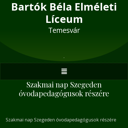
Bartók Béla Elméleti
Skip
Post
to
navigation
Líceum
content
Temesvár
Menu
Szakmai nap Szegeden
óvodapedagógusok részére
Szakmai nap Szegeden óvodapedagógusok részére