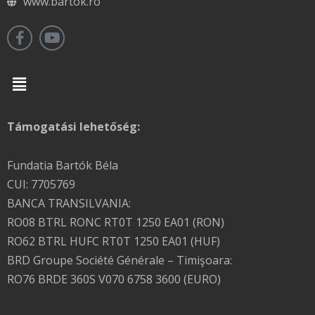
www.bartok.ro
Menu
Támogatási lehetőség:
Fundatia Bartók Béla
CUI: 7705769
BANCA TRANSILVANIA:
RO08 BTRL RONC RT0T 1250 EA01 (RON)
RO62 BTRL HUFC RT0T 1250 EA01 (HUF)
BRD Groupe Société Générale – Timişoara:
RO76 BRDE 360S V070 6758 3600 (EURO)