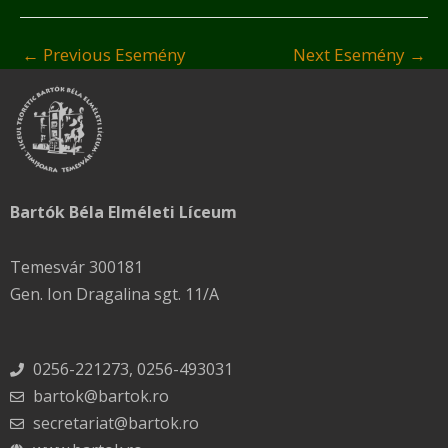
←
Previous Esemény
Next Esemény
→
Bartók Béla Elméleti Líceum
Temesvár 300181
Gen. Ion Dragalina sgt. 11/A
0256-221273, 0256-493031
bartok@bartok.ro
secretariat@bartok.ro