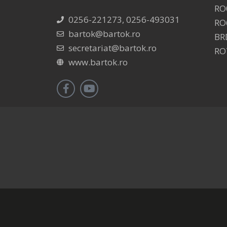
RO
0256-221273, 0256-493031
RO
bartok@bartok.ro
BR
secretariat@bartok.ro
RO
www.bartok.ro