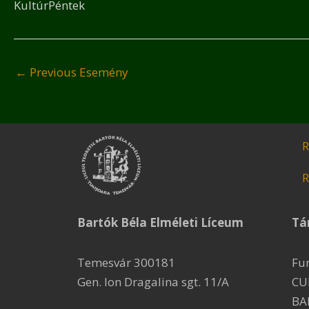
KultúrPéntek
←
Previous Esemény
R
R
Bartók Béla Elméleti Líceum
Tá
Temesvár 300181
Fu
Gen. Ion Dragalina sgt. 11/A
CU
BA