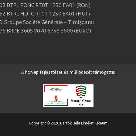
08 BTRL RONC RT0T 1250 EA01 (RON)
62 BTRL HUFC RT0T 1250 EA01 (HUF)
D Groupe Société Générale – Timişoara:
76 BRDE 360S V070 6758 3600 (EURO)
A honlap fejlesztését és működését támogatta:
Copyright © 2026 Bartók Béla Elméleti Líceum