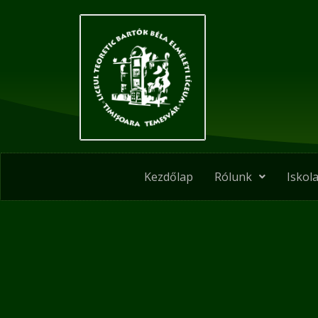
Skip
Post
to
navigation
content
Kezdőlap
Rólunk
Iskola