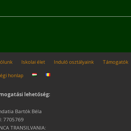
ólunk
Iskolai élet
Induló osztályaink
Támogatók
égi honlap
mogatási lehetőség:
ndatia Bartók Béla
I: 7705769
NCA TRANSILVANIA: