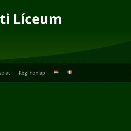
ti Líceum
solat
Régi honlap