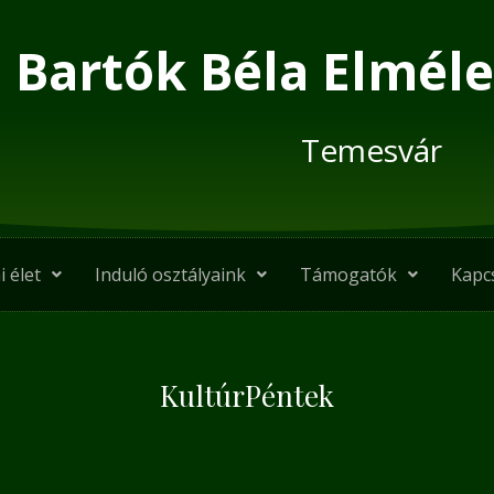
Bartók Béla Elméle
Temesvár
i élet
Induló osztályaink
Támogatók
Kapc
KultúrPéntek