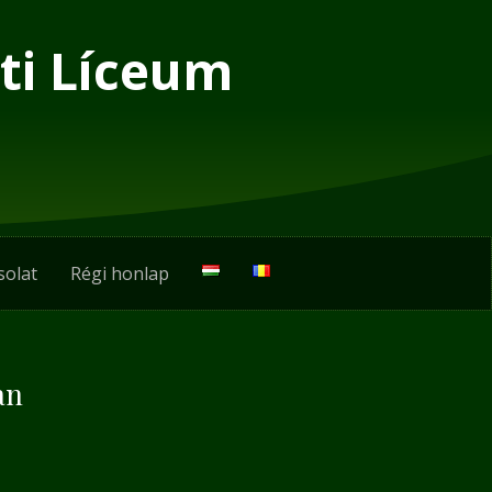
ti Líceum
solat
Régi honlap
an