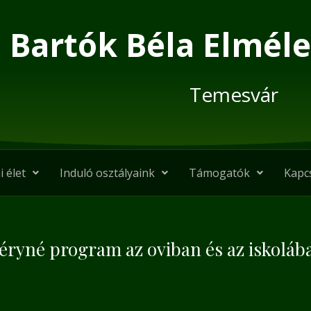
Bartók Béla Elméle
Temesvár
i élet
Induló osztályaink
Támogatók
Kapc
éryné program az oviban és az iskoláb