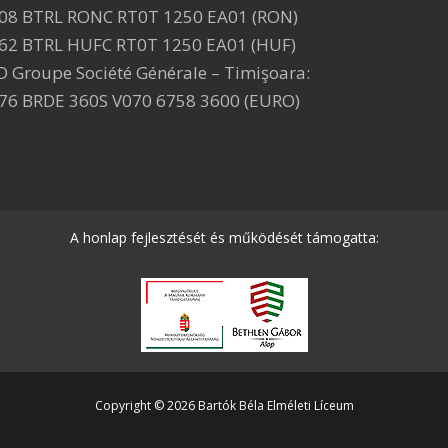
08 BTRL RONC RT0T 1250 EA01 (RON)
62 BTRL HUFC RT0T 1250 EA01 (HUF)
D Groupe Société Générale – Timişoara:
76 BRDE 360S V070 6758 3600 (EURO)
A honlap fejlesztését és működését támogatta:
Copyright © 2026 Bartók Béla Elméleti Líceum