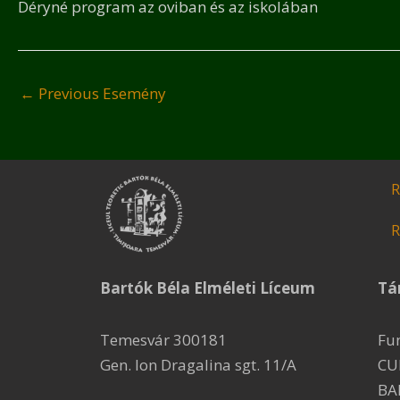
Déryné program az oviban és az iskolában
←
Previous Esemény
R
R
Bartók Béla Elméleti Líceum
Tá
Temesvár 300181
Fu
Gen. Ion Dragalina sgt. 11/A
CU
BA