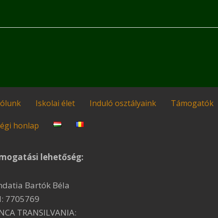
ólunk
Iskolai élet
Induló osztályaink
Támogatók
égi honlap
mogatási lehetőség:
ndatia Bartók Béla
I: 7705769
NCA TRANSILVANIA: