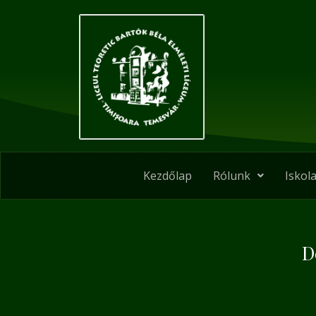
Skip
Post
to
navigation
content
Kezdőlap
Rólunk
Iskola
D