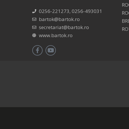
RO
0256-221273, 0256-493031
RO
bartok@bartok.ro
BR
secretariat@bartok.ro
RO
www.bartok.ro