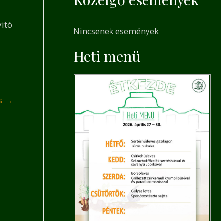
a
r
yitó
Nincsenek események
c
h
Heti menü
f
o
és
→
r
: