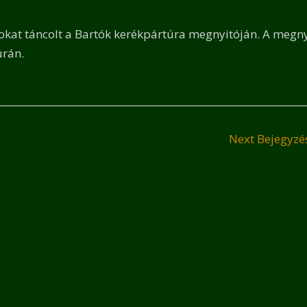
okat táncolt a Bartók kerékpártúra megnyitóján. A megn
úrán.
Next Bejegyz