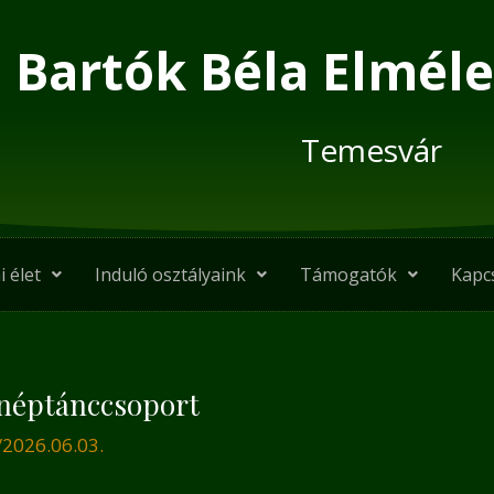
Bartók Béla Elméle
Temesvár
i élet
Induló osztályaink
Támogatók
Kapc
 néptánccsoport
/
2026.06.03.