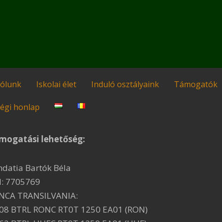
ólunk
Iskolai élet
Induló osztályaink
Támogatók
égi honlap
mogatási lehetőség:
ndatia Bartók Béla
I: 7705769
NCA TRANSILVANIA:
08 BTRL RONC RT0T 1250 EA01 (RON)