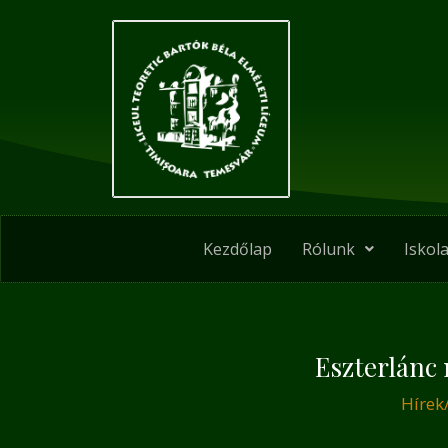
Skip
Post
to
navigation
content
Kezdőlap
Rólunk
Iskola
Eszterlánc
Hírek