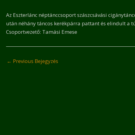
Az Eszterlánc néptánccsoport szászcsávási cigánytánc
után néhány táncos kerékpárra pattant és elindult a t
Csoportvezető: Tamási Emese
←
Previous Bejegyzés