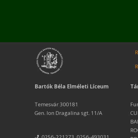
R
R
Bartók Béla Elméleti Líceum
Tá
Temesvár 300181
Fu
Gen. Ion Dragalina sgt. 11/A
CU
BA
RO
0256-221273, 0256-493031