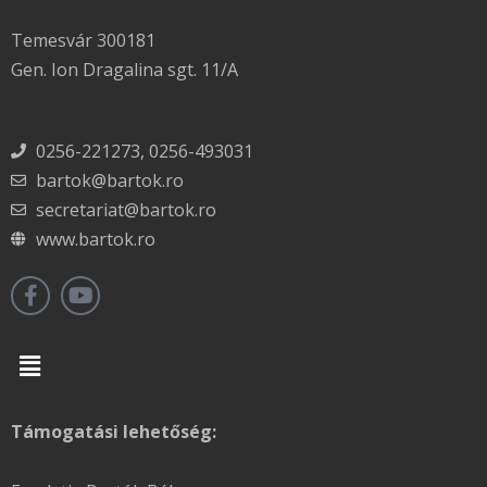
Temesvár 300181
Gen. Ion Dragalina sgt. 11/A
0256-221273, 0256-493031
bartok@bartok.ro
secretariat@bartok.ro
www.bartok.ro
Menu
Támogatási lehetőség: