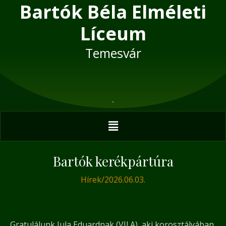
Bartók Béla Elméleti
Skip
Post
to
navigation
Líceum
content
Temesvár
Menu
Bartók kerékpártúra
Hírek
/
2026.06.03.
Gratulálunk Jula Eduardnak (VII.A), aki korosztályában