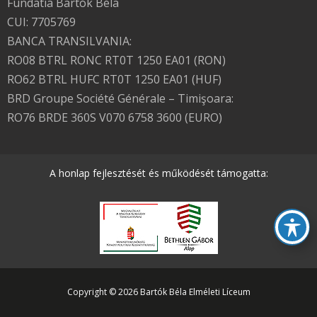
Fundatia Bartók Béla
CUI: 7705769
BANCA TRANSILVANIA:
RO08 BTRL RONC RT0T 1250 EA01 (RON)
RO62 BTRL HUFC RT0T 1250 EA01 (HUF)
BRD Groupe Société Générale – Timişoara:
RO76 BRDE 360S V070 6758 3600 (EURO)
A honlap fejlesztését és működését támogatta:
Copyright © 2026 Bartók Béla Elméleti Líceum