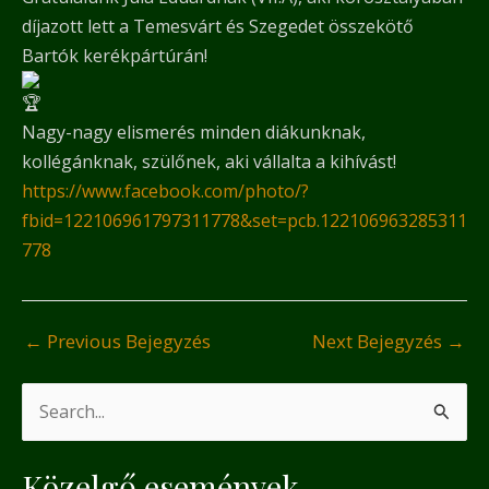
díjazott lett a Temesvárt és Szegedet összekötő
Bartók kerékpártúrán!
Nagy-nagy elismerés minden diákunknak,
kollégánknak, szülőnek, aki vállalta a kihívást!
https://www.facebook.com/photo/?
fbid=122106961797311778&set=pcb.122106963285311
778
←
Previous Bejegyzés
Next Bejegyzés
→
S
e
Közelgő események
a