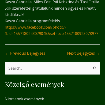
Kasza Gabriella, Milos Edit, Pál Krisztina és Tasi Ottilia.
Sok szeretettel gratulálunk minden ügyes és kreatív
kisdiáknak!
Kasza Gabriella programfelelős
https://www.facebook.com/photo/?
fbid=1557180243079045&set=pcb.1557180923078977
←
Previous Bejegyzés
Next Bejegyzés
→
S
e
Közelgő események
a
r
Nincsenek események
c