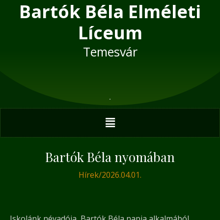
Bartók Béla Elméleti
Skip
Post
to
navigation
Líceum
content
Temesvár
Menu
Bartók Béla nyomában
Hírek
/
2026.04.01.
Iskolánk névadója, Bartók Béla napja alkalmából,