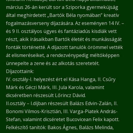
március 26-án került sor a Sziporka gyermekújság
által meghirdetett „Bartók Béla nyomában” kreatív
fogalmazásverseny díjazására. Az eseményen 14 IV. –
és 9 II. osztályos ügyes és fantáziadús kisdiák vett
részt, akik írásaikban Bartók életét és munkásságát
fonták történetté. A díjazott tanulók örömmel vették
át elismeréseiket, a rendezvénypedig méltóképpen
ünnepelte a zene és az alkotás szeretetét.
Díjazottaink:
IV. osztály-I. helyezést ért el Kása Hanga, II. Csűry
Márk és Géczi Márk, III. Jula Karola, valamint
dicséretben részesült Lőrincz Dávid.
II.osztály – I.díjban részesült Balázs Edvin-Zalán, II.
Bonomi Vilmos-Krisztián, III. Varga-Piatek András-
Stefan, valamint dicséretet Bucovicean Felix kapott.
Felkészítő tanítók: Bakos Ágnes, Balázs Melinda,