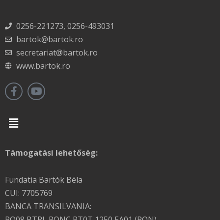
0256-221273, 0256-493031
bartok@bartok.ro
secretariat@bartok.ro
www.bartok.ro
Menu
Támogatási lehetőség:
Fundatia Bartók Béla
CUI: 7705769
BANCA TRANSILVANIA:
RO08 BTRL RONC RT0T 1250 EA01 (RON)