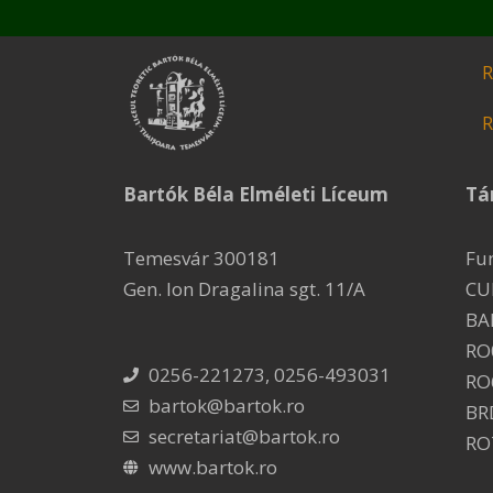
R
R
Bartók Béla Elméleti Líceum
Tá
Temesvár 300181
Fu
Gen. Ion Dragalina sgt. 11/A
CU
BA
RO
0256-221273, 0256-493031
RO
bartok@bartok.ro
BR
secretariat@bartok.ro
RO
www.bartok.ro