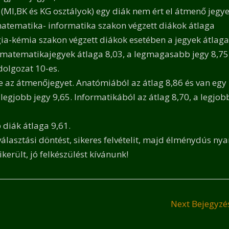
MI,BK és KG osztályok) egy diák nem ért el átmenő jegye
 matematika- informatika szakon végzett diákok átlaga
gia-kémia szakon végzett diákok esetében a jegyek átlaga
a matematikajegyek átlaga 8,03, a legmagasabb jegy 8,75
dolgozat 10-es.
e az átmenőjegyet. Anatómiából az átlag 8,86 és van egy
 legjobb jegy 9,65. Informatikából az átlag 8,70, a legjob
b diák átlaga 9,61.
lasztási döntést, sikeres felvételit, majd élménydús nya
erült, jó felkészülést kívánunk!
Next Bejegyz