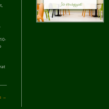
t,
.
 10-
b
rat
és
→