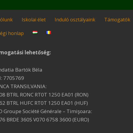
ólunk
Iskolai élet
Induló osztályaink
Támogatók
égi honlap
mogatási lehetőség:
ndatia Bartók Béla
I: 7705769
NCA TRANSILVANIA:
08 BTRL RONC RT0T 1250 EA01 (RON)
62 BTRL HUFC RT0T 1250 EA01 (HUF)
D Groupe Société Générale – Timişoara:
76 BRDE 360S V070 6758 3600 (EURO)