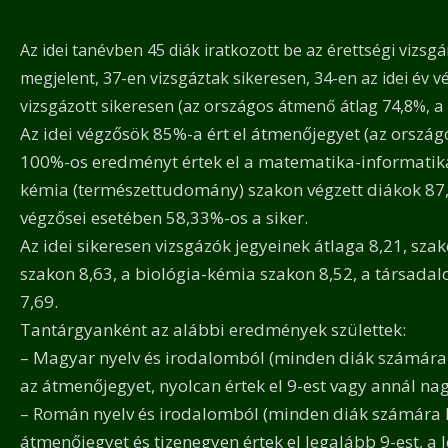
Az idei tanévben 45 diák iratkozott be az érettségi vizsg
megjelent, 37-en vizsgáztak sikeresen, 34-en az idei év 
vizsgázott sikeresen (az országos átmenő átlag 74,8%, a 
Az idei végzősök 85%-a ért el átmenőjegyet (az ország
100%-os eredményt értek el a matematika-informatika 
kémia (természettudomány) szakon végzett diákok 87,
végzősei esetében 58,33%-os a siker.
Az idei sikeresen vizsgázók jegyeinek átlaga 8,21, sz
szakon 8,63, a biológia-kémia szakon 8,52, a társad
7,69.
Tantárgyanként az alábbi eredmények születtek:
– Magyar nyelv és irodalomból (minden diák számára kö
az átmenőjegyet, nyolcan értek el 9-est vagy annál na
– Román nyelv és irodalomból (minden diák számára k
átmenőjegyet és tizenegyen értek el legalább 9-est, a 