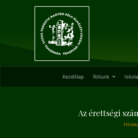
Skip
Post
to
navigation
content
Kezdőlap
Rólunk
Iskola
Az érettségi szá
Hírek