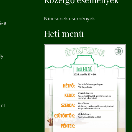
a
r
Nincsenek események
c
%-a
h
Heti menü
f
o
ly
r
:
 el