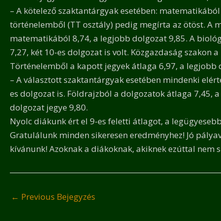
– A kötelező szaktantárgyak esetében: matematikából (
történelemből (TT osztály) pedig megírta az ötöst. A
matematikából 8,74, a legjobb dolgozat 9,85. A bioló
7,27, két 10-es dolgozat is volt. Közgazdaság szakon 
Történelemből a kapott jegyek átlaga 6,97, a legjobb 
– A választott szaktantárgyak esetében mindenki elért
es dolgozat is. Földrajzból a dolgozatok átlaga 7,45, a
dolgozat jegye 9,80.
Nyolc diákunk ért el 9-es feletti átlagot, a legügyeseb
Gratulálunk minden sikeresen eredményhez! Jó pályavá
kívánunk! Azoknak a diákoknak, akiknek ezúttal nem sik
←
Previous Bejegyzés