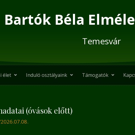
Bartók Béla Elméle
Temesvár
i élet
Induló osztályaink
Támogatók
Kapc
madatai (óvások előtt)
/
2026.07.08.