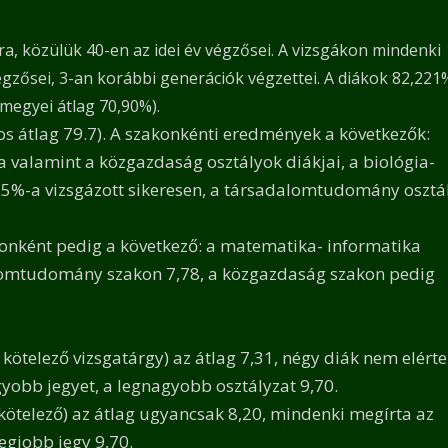
ára, közülük 40-en az idei év végzősei. A vizsgákon mindenki
végzősei, 3-an korábbi generációk végzettei. A diákok 82,221
megyei átlag 70,90%).
os átlag 79.7). A szakonkénti eredmények a következők:
valamint a közgazdaság osztályok diákjai, a biológia-
5%-a vizsgázott sikeresen, a társadalomtudomány osztá
akonként pedig a következő: a matematika- informatika
alomtudomány szakon 7,78, a közgazdaság szakon pedig
telező vizsgatárgy) az átlag 7,31, négy diák nem elérte
gyobb jegyet, a legnagyobb osztályzat 9,70.
ötelező) az átlag ugyancsak 8,20, mindenki megírta az
legjobb jegy 9,70.