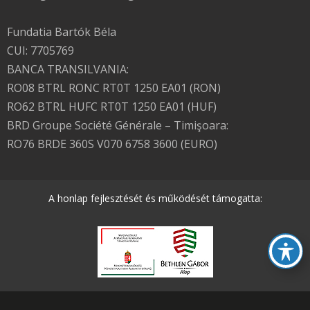
Fundatia Bartók Béla
CUI: 7705769
BANCA TRANSILVANIA:
RO08 BTRL RONC RT0T 1250 EA01 (RON)
RO62 BTRL HUFC RT0T 1250 EA01 (HUF)
BRD Groupe Société Générale – Timişoara:
RO76 BRDE 360S V070 6758 3600 (EURO)
A honlap fejlesztését és működését támogatta: