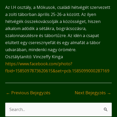
Az I.H osztály, a Mókusok, családi hétvégét szervezett
a zolti táborban április 25-26-a között. Az ilyen
hétvégék összekovácsolják a közösséget, hiszen
alkalom adódik a sétákra, bográcsozásra,
szalonnasütésre és tábortűzre. Az idén a csapat
elültett egy cseresznyefát és egy almafát a tábor
udvarában, mindenki nagy örömére.
Osztálytanító: Vinczeffy Kinga
https://www.facebook.com/photo?
fbid=1585097873620615&set=pcb.1585099000287169
←
Previous Bejegyzés
Next Bejegyzés
→
S