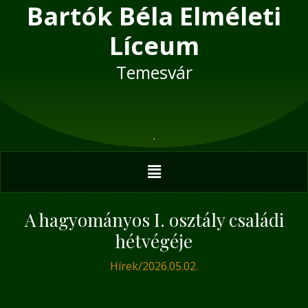
Bartók Béla Elméleti
Skip
Post
to
navigation
Líceum
content
Temesvár
Menu
A hagyományos I. osztály családi
hétvégéje
Hírek
/
2026.05.02.