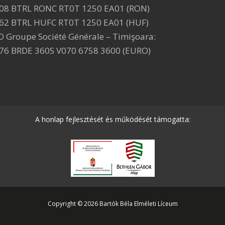
08 BTRL RONC RT0T 1250 EA01 (RON)
62 BTRL HUFC RT0T 1250 EA01 (HUF)
D Groupe Société Générale – Timişoara:
76 BRDE 360S V070 6758 3600 (EURO)
A honlap fejlesztését és működését támogatta:
Copyright © 2026 Bartók Béla Elméleti Líceum