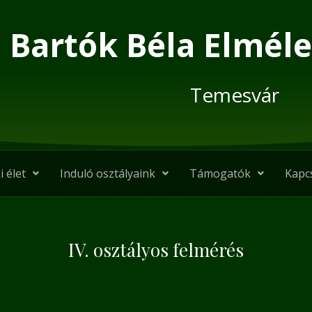
Bartók Béla Elméle
Temesvár
i élet
Induló osztályaink
Támogatók
Kapc
IV. osztályos felmérés