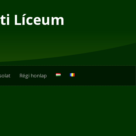
ti Líceum
solat
Régi honlap