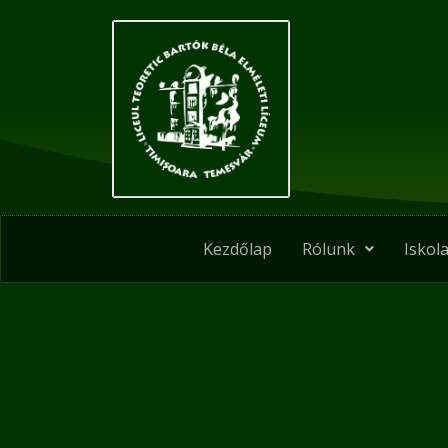
Skip
Post
to
navigation
content
Kezdőlap
Rólunk
Iskola