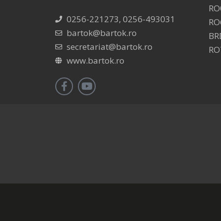
RO
0256-221273, 0256-493031
RO
bartok@bartok.ro
BR
secretariat@bartok.ro
RO
www.bartok.ro