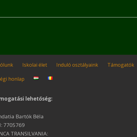
ólunk
Iskolai élet
Induló osztályaink
Támogatók
égi honlap
mogatási lehetőség:
ndatia Bartók Béla
I: 7705769
NCA TRANSILVANIA: