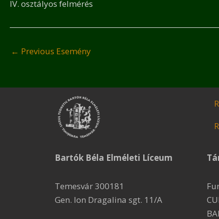
IV. osztályos felmérés
←
Previous Esemény
R
R
Bartók Béla Elméleti Líceum
Tá
Temesvár 300181
Fu
Gen. Ion Dragalina sgt. 11/A
CU
BA