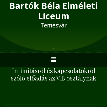
Bartók Béla Elméleti
Skip
Post
to
navigation
Líceum
content
Temesvár
Menu
Intimitásról és kapcsolatokról
szóló előadás az V.B osztálynak