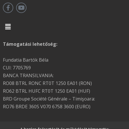
Menu
Támogatási lehetőség:
Fundatia Bartók Béla
CUI: 7705769
BANCA TRANSILVANIA:
RO08 BTRL RONC RT0T 1250 EA01 (RON)
RO62 BTRL HUFC RT0T 1250 EA01 (HUF)
BRD Groupe Société Générale – Timişoara:
RO76 BRDE 360S V070 6758 3600 (EURO)