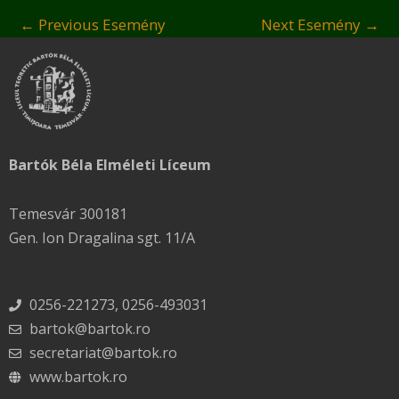
←
Previous Esemény
Next Esemény
→
Bartók Béla Elméleti Líceum
Temesvár 300181
Gen. Ion Dragalina sgt. 11/A
0256-221273, 0256-493031
bartok@bartok.ro
secretariat@bartok.ro
www.bartok.ro