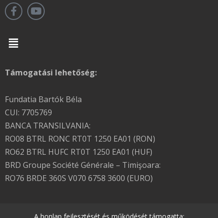
Menu
Támogatási lehetőség:
Fundatia Bartók Béla
CUI: 7705769
BANCA TRANSILVANIA:
RO08 BTRL RONC RT0T 1250 EA01 (RON)
RO62 BTRL HUFC RT0T 1250 EA01 (HUF)
BRD Groupe Société Générale – Timişoara:
RO76 BRDE 360S V070 6758 3600 (EURO)
A honlap fejlesztését és működését támogatta: