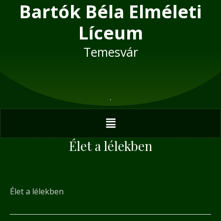
Bartók Béla Elméleti
Skip
Post
to
navigation
Líceum
content
Temesvár
Menu
Élet a lélekben
Élet a lélekben