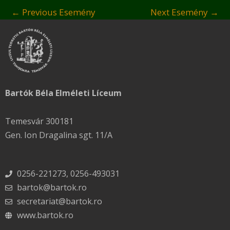
←
Previous Esemény
Next Esemény
→
Bartók Béla Elméleti Líceum
Temesvár 300181
Gen. Ion Dragalina sgt. 11/A
0256-221273, 0256-493031
bartok@bartok.ro
secretariat@bartok.ro
www.bartok.ro