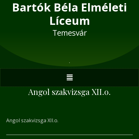
Bartók Béla Elméleti
Skip
Post
to
navigation
Líceum
content
Temesvár
Menu
Angol szakvizsga XII.o.
Angol szakvizsga XII.o.