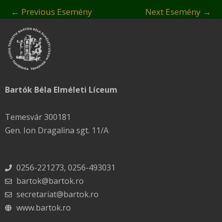
←
Previous Esemény
Next Esemény
→
Bartók Béla Elméleti Líceum
Temesvár 300181
Gen. Ion Dragalina sgt. 11/A
0256-221273, 0256-493031
bartok@bartok.ro
secretariat@bartok.ro
www.bartok.ro