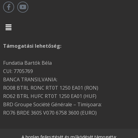
Menu
Támogatási lehetőség:
Fundatia Bartók Béla
CUI: 7705769
BANCA TRANSILVANIA:
RO08 BTRL RONC RT0T 1250 EA01 (RON)
RO62 BTRL HUFC RT0T 1250 EA01 (HUF)
BRD Groupe Société Générale – Timişoara:
RO76 BRDE 360S V070 6758 3600 (EURO)
A honlap fejlesztését és működését támogatta: