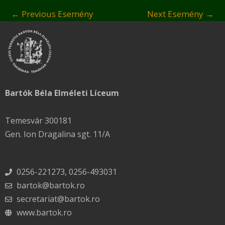
←
Previous Esemény
Next Esemény
→
Bartók Béla Elméleti Líceum
Temesvár 300181
Gen. Ion Dragalina sgt. 11/A
0256-221273, 0256-493031
bartok@bartok.ro
secretariat@bartok.ro
www.bartok.ro