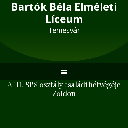
Bartók Béla Elméleti
Skip
Post
to
navigation
Líceum
content
Temesvár
Menu
A III. SBS osztály családi hétvégéje
Zoldon