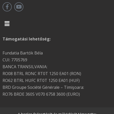
Menu
Támogatási lehetőség:
Fundatia Bartók Béla
CUI: 7705769
BANCA TRANSILVANIA:
RO08 BTRL RONC RT0T 1250 EA01 (RON)
RO62 BTRL HUFC RT0T 1250 EA01 (HUF)
BRD Groupe Société Générale – Timişoara:
RO76 BRDE 360S V070 6758 3600 (EURO)