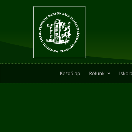
Skip
Post
to
navigation
content
Kezdőlap
Rólunk
Iskola