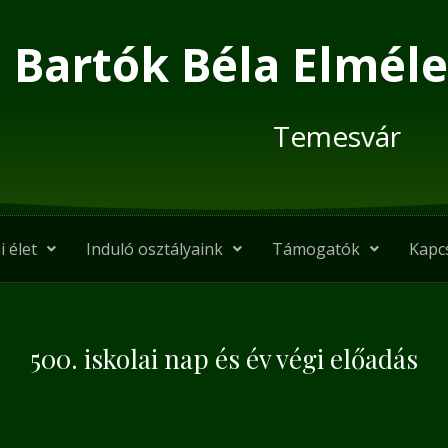
Bartók Béla Elméle
Temesvár
i élet
Induló osztályaink
Támogatók
Kapc
500. iskolai nap és év végi előadás