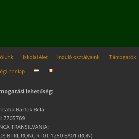
ólunk
Iskolai élet
Induló osztályaink
Támogatók
égi honlap
mogatási lehetőség:
ndatia Bartók Béla
I: 7705769
NCA TRANSILVANIA:
08 BTRL RONC RT0T 1250 EA01 (RON)