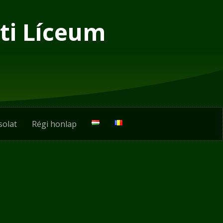
ti Líceum
solat
Régi honlap