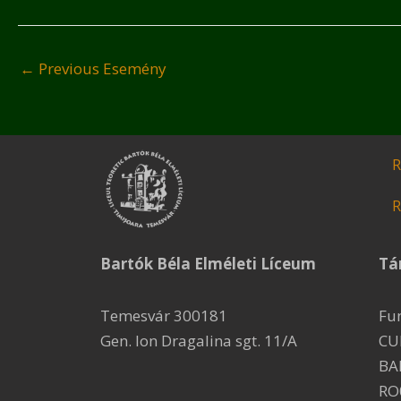
←
Previous Esemény
R
R
Bartók Béla Elméleti Líceum
Tá
Temesvár 300181
Fu
Gen. Ion Dragalina sgt. 11/A
CU
BA
RO