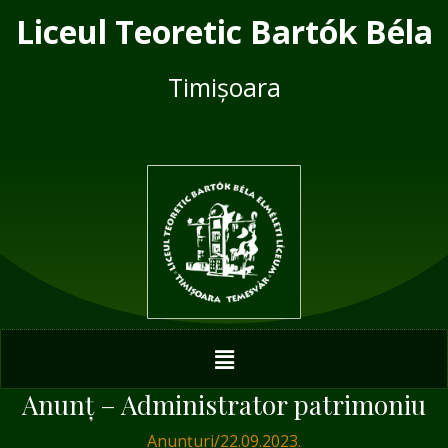
Skip
Post
Liceul Teoretic Bartók Béla
to
navigation
content
Timișoara
Menu
Anunț – Administrator patrimoniu
Anunțuri
/
22.09.2023.