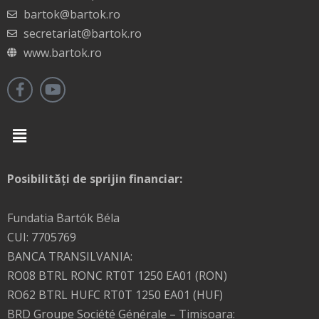
bartok@bartok.ro
secretariat@bartok.ro
www.bartok.ro
Menu
Posibilități de sprijin financiar:
Fundatia Bartók Béla
CUI: 7705769
BANCA TRANSILVANIA:
RO08 BTRL RONC RT0T 1250 EA01 (RON)
RO62 BTRL HUFC RT0T 1250 EA01 (HUF)
BRD Groupe Société Générale – Timişoara: