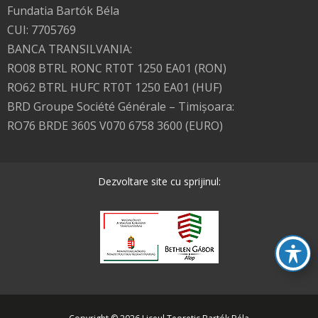
Fundatia Bartók Béla
CUI: 7705769
BANCA TRANSILVANIA:
RO08 BTRL RONC RT0T 1250 EA01 (RON)
RO62 BTRL HUFC RT0T 1250 EA01 (HUF)
BRD Groupe Société Générale – Timişoara:
RO76 BRDE 360S V070 6758 3600 (EURO)
Dezvoltare site cu sprijinul: